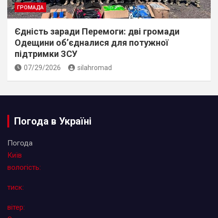
ГРОМАДА
Єдність заради Перемоги: дві громади
Одещини об’єдналися для потужної
підтримки ЗСУ
07/29/2026
silahromad
Погода в Україні
Погода
Київ
вологість:
тиск:
вітер: