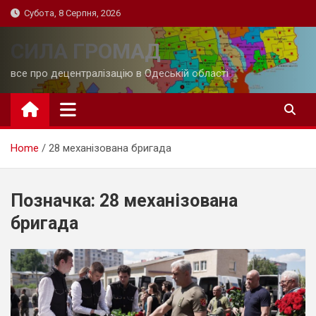
Skip
Субота, 8 Серпня, 2026
to
content
СИЛА ГРОМАД
все про децентралізацію в Одеській області
Home
28 механізована бригада
Позначка:
28 механізована
бригада