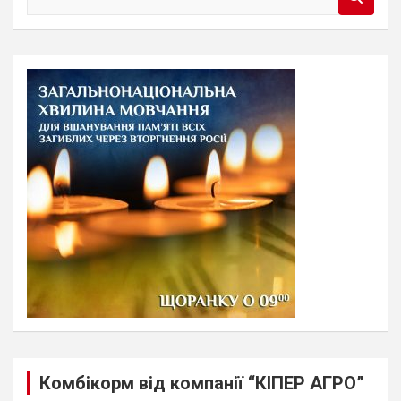
e
a
r
c
h
Комбікорм від компанії “КІПЕР АГРО”