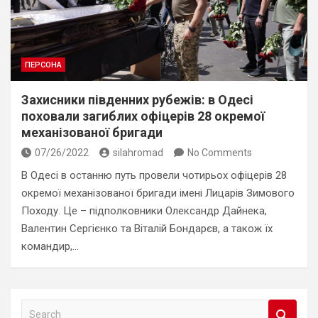
ПЕРСОНА
Захисники південних рубежів: в Одесі
поховали загиблих офіцерів 28 окремої
механізованої бригади
07/26/2022
silahromad
No Comments
В Одесі в останню путь провели чотирьох офіцерів 28
окремої механізованої бригади імені Лицарів Зимового
Походу. Це – підполковники Олександр Дайнека,
Валентин Сергієнко та Віталій Бондарєв, а також їх
командир,…
S