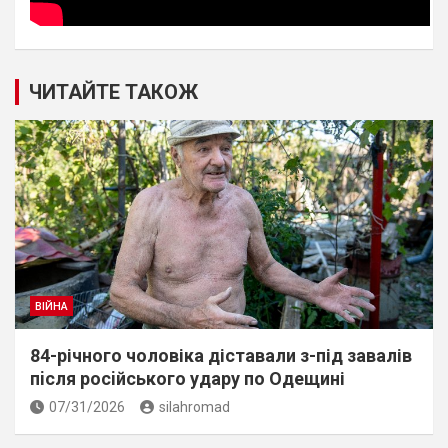
ЧИТАЙТЕ ТАКОЖ
ВІЙНА
84-річного чоловіка діставали з-під завалів
пiсля росiйського удару по Одещині
07/31/2026
silahromad