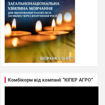
h
Комбікорм від компанії “КІПЕР АГРО”