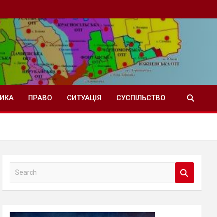
ТИКА
ПРАВО
СИТУАЦІЯ
СУСПІЛЬСТВО
S
e
a
r
c