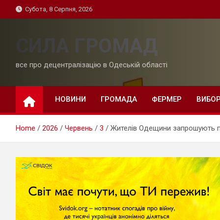
Skip
Субота, 8 Серпня, 2026
to
content
СИЛА ГРОМАД
все про децентралізацію в Одеській області
НОВИНИ
ГРОМАДА
ФЕРМЕР
ВИБО
Home
2026
Червень
3
Жителів Одещини запрошують пі