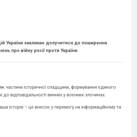
цій України закликає долучитися до поширення
ень про війну росії проти України.
як частини історичної спадщини, формування єдиного
і до відповідальності винних у воєнних злочинах.
аша історія – це внесок у перемогу на інформаційному та