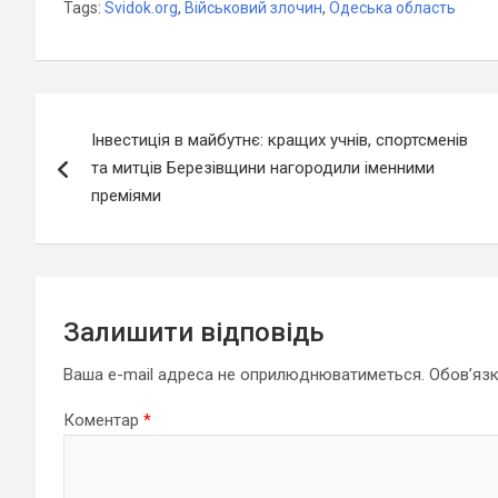
Tags:
Svidok.org
,
Військовий злочин
,
Одеська область
Навігація
Інвестиція в майбутнє: кращих учнів, спортсменів
записів
та митців Березівщини нагородили іменними
преміями
Залишити відповідь
Ваша e-mail адреса не оприлюднюватиметься.
Обов’язк
Коментар
*