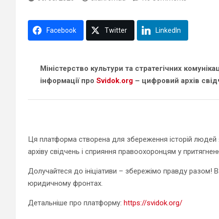
Facebook
Twitter
LinkedIn
Міністерство культури та стратегічних комуніка
інформації про
Svidok.org
– цифровий архів свідч
Ця платформа створена для збереження історій людей 
архіву свідчень і сприяння правоохоронцям у притягненн
Долучайтеся до ініціативи – збережімо правду разом! В
юридичному фронтах.
Детальніше про платформу:
https://svidok.org/