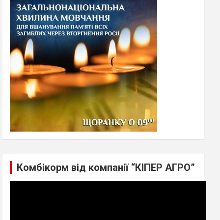
h
Комбікорм від компанії “КІПЕР АГРО”