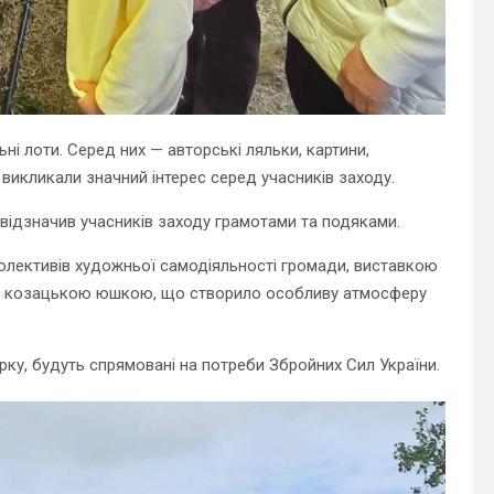
ьні лоти. Серед них — авторські ляльки, картини,
кі викликали значний інтерес серед учасників заходу.
в відзначив учасників заходу грамотами та подяками.
лективів художньої самодіяльності громади, виставкою
ою козацькою юшкою, що створило особливу атмосферу
марку, будуть спрямовані на потреби Збройних Сил України.