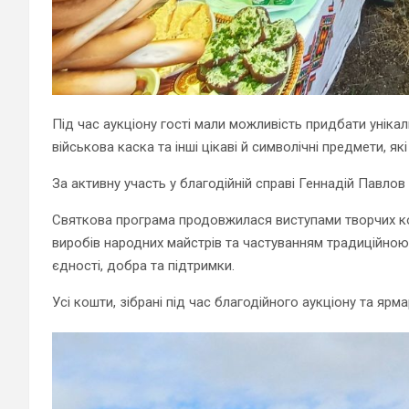
Під час аукціону гості мали можливість придбати унікал
військова каска та інші цікаві й символічні предмети, я
За активну участь у благодійній справі Геннадій Павло
Святкова програма продовжилася виступами творчих ко
виробів народних майстрів та частуванням традиційн
єдності, добра та підтримки.
Усі кошти, зібрані під час благодійного аукціону та яр