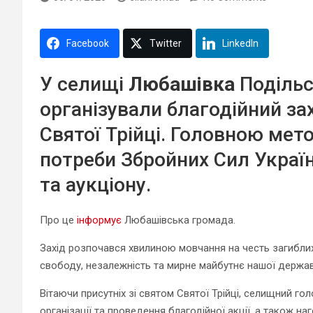
Facebook
Twitter
LinkedIn
У селищі
Любашівка
Подільс
організували благодійний за
Святої Трійці. Головною мето
потреби Збройних Сил Украї
та аукціону.
Про це
інформує
Любашівська громада.
Захід розпочався хвилиною мовчання на честь загиблих у
свободу, незалежність та мирне майбутнє нашої держав
Вітаючи присутніх зі святом Святої Трійці, селищний го
організації та проведення благодійної акції, а також н