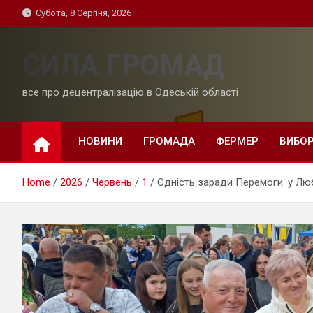
Skip
Субота, 8 Серпня, 2026
to
content
СИЛА ГРОМАД
все про децентралізацію в Одеській області
НОВИНИ
ГРОМАДА
ФЕРМЕР
ВИБО
Home
2026
Червень
1
Єдність заради Перемоги: у Люб