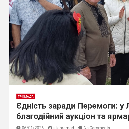
ГРОМАДА
Єдність заради Перемоги: у
благодійний аукціон та ярма
06/01/2026
silahromad
No Comments