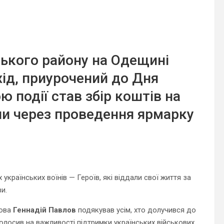
ького району на Одещині
хід, приурочений до Дня
ю події став збір коштів на
ни через проведення ярмарку
країнських воїнів — Героїв, які віддали свої життя за
и.
лова
Геннадій Павлов
подякував усім, хто долучився до
аголосив на важливості підтримки українських військових.