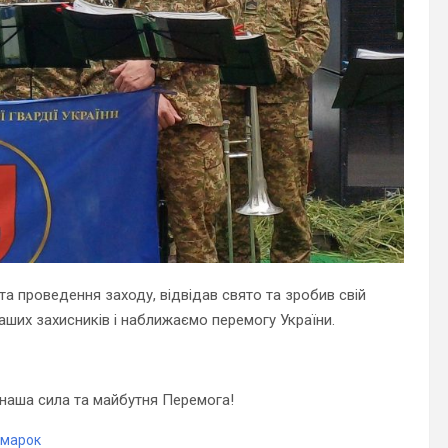
та проведення заходу, відвідав свято та зробив свій
аших захисників і наближаємо перемогу України.
— наша сила та майбутня Перемога!
рмарок