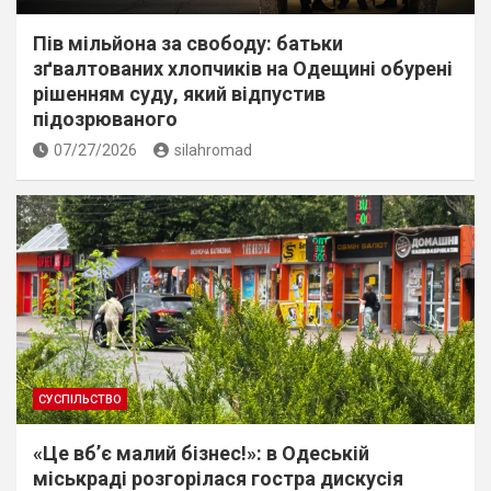
Пів мільйона за свободу: батьки
зґвалтованих хлопчиків на Одещині обурені
рішенням суду, який відпустив
підозрюваного
07/27/2026
silahromad
СУСПІЛЬСТВО
«Це вб’є малий бізнес!»: в Одеській
міськраді розгорілася гостра дискусія