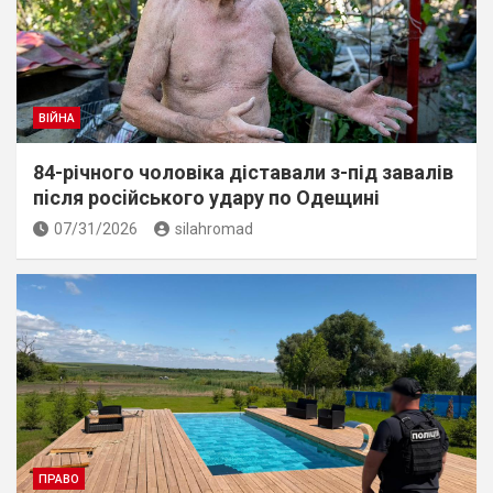
ВІЙНА
84-річного чоловіка діставали з-під завалів
пiсля росiйського удару по Одещині
07/31/2026
silahromad
ПРАВО