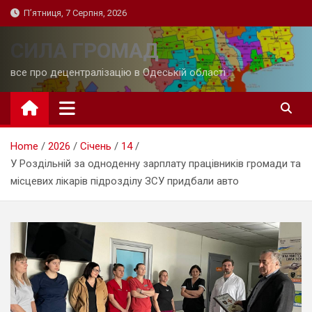
Skip
П’ятниця, 7 Серпня, 2026
to
content
СИЛА ГРОМАД
все про децентралізацію в Одеській області
Home
2026
Січень
14
У Роздільній за одноденну зарплату працівників громади та
місцевих лікарів підрозділу ЗСУ придбали авто