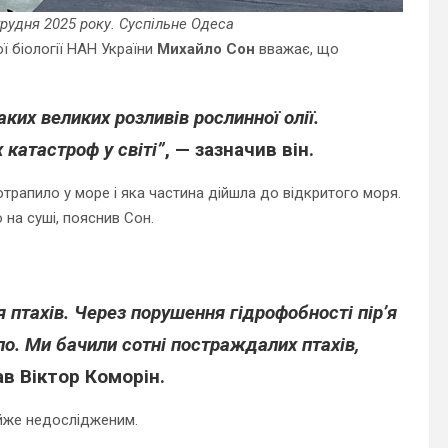
грудня 2025 року. Суспільне Одеса
ої біології НАН України
Михайло Сон
вважає, що
таких великих розливів рослинної олії.
 катастроф у світі”
, — зазначив він.
отрапило у море і яка частина дійшла до відкритого моря.
на суші, пояснив Сон.
 птахів. Через порушення гідрофобності пір’я
ло. Ми бачили сотні постраждалих птахів,
ав Віктор Коморін.
йже недослідженим.