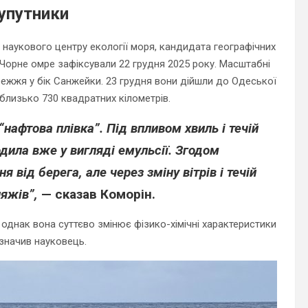
упутники
 наукового центру екології моря, кандидата географічних
в Чорне омре зафіксували 22 грудня 2025 року. Масштабні
жжя у бік Санжейки. 23 грудня вони дійшли до Одеської
лизько 730 квадратних кілометрів.
“нафтова плівка”. Під впливом хвиль і течій
одила вже у вигляді емульсії. Згодом
від берега, але через зміну вітрів і течій
яжів”,
— сказав Коморін.
однак вона суттєво змінює фізико-хімічні характеристики
азначив науковець.