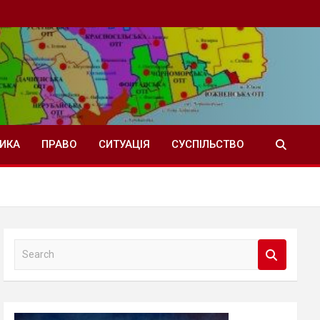
ТИКА
ПРАВО
СИТУАЦІЯ
СУСПІЛЬСТВО
S
e
a
r
c