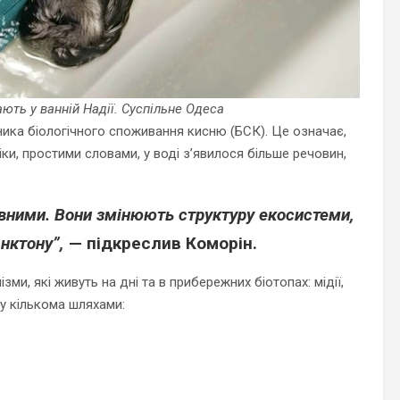
ають у ванній Надії. Суспільне Одеса
ника біологічного споживання кисню (БСК). Це означає,
ки, простими словами, у воді з’явилося більше речовин,
итивними. Вони змінюють структуру екосистеми,
нктону”,
— підкреслив Коморін.
ми, які живуть на дні та в прибережних біотопах: мідії,
у кількома шляхами: