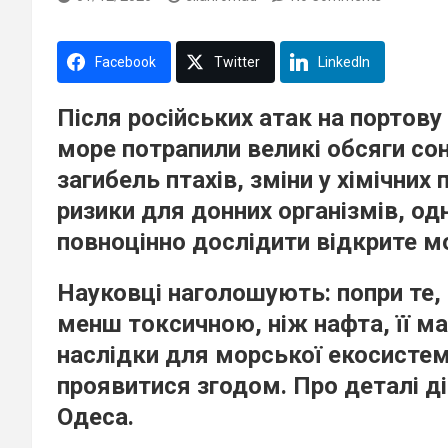
Facebook
Twitter
LinkedIn
Після російських атак на портов
море потрапили великі обсяги сон
загибель птахів, зміни у хімічних
ризики для донних організмів, од
повноцінно дослідити відкрите м
Науковці наголошують: попри те,
менш токсичною, ніж нафта, її м
наслідки для морської екосистем
проявитися згодом. Про деталі ді
Одеса.