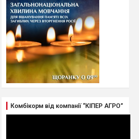
h
Комбікорм від компанії “КІПЕР АГРО”