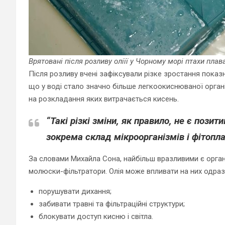
Врятовані після розливу оліїї у Чорному морі птахи плав
Після розливу вчені зафіксували різке зростання показ
що у воді стало значно більше легкоокиснюваної органі
на розкладання яких витрачається кисень.
“Такі різкі зміни, як правило, не є поз
зокрема склад мікроорганізмів і фітопла
За словами Михайла Сона, найбільш вразливими є організ
молюски-фільтратори. Олія може впливати на них одраз
порушувати дихання;
забивати травні та фільтраційні структури;
блокувати доступ кисню і світла.