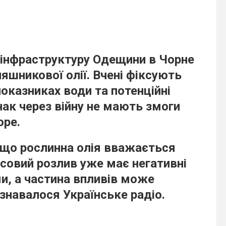
у інфраструктуру Одещини в Чорне
яшникової олії. Вчені фіксують
 показниках води та потенційні
нак через війну не мають змоги
оре.
 що рослинна олія вважається
асовий розлив уже має негативні
и, а частина впливів може
знавалося Українське радіо.