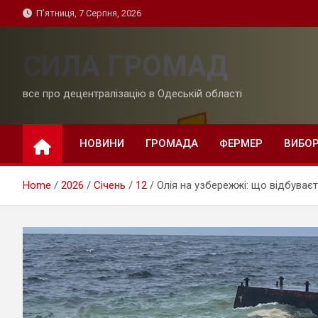
Skip
П’ятниця, 7 Серпня, 2026
to
content
СИЛА ГРОМАД
все про децентралізацію в Одеській області
НОВИНИ
ГРОМАДА
ФЕРМЕР
ВИБО
Home
2026
Січень
12
Олія на узбережжі: що відбуває