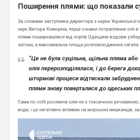
Поширення плями: що показали с
За словами заступника директора з науки Українського
наук Віктора Коморіна, перші ознаки потрапляння олії 
плями поширювалися від портів Одещини вздовж узбере
затоки, а максимальна площа розповсюдження сягала б
“Це не була суцільна, щільна пляма або 
олія перерозподілялася, і до берега дох
штормові процеси відтискали забруднення 
плями знову поверталися до одеських пл
Сама по собі рослинна олія не є токсичною речовиною, 
води, і це негативно впливає на морських мешканців, з