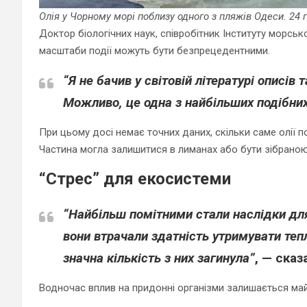
Олія у Чорному морі поблизу одного з пляжів Одеси. 24 
Доктор біологічних наук, співробітник Інституту морськ
масштаби події можуть бути безпрецедентними.
“Я не бачив у світовій літературі описів 
Можливо, це одна з найбільших подібних
При цьому досі немає точних даних, скільки саме олії п
Частина могла залишитися в лиманах або бути зібраною 
“Стрес” для екосистеми
“Найбільш помітними стали наслідки для
вони втрачали здатність утримувати теп
значна кількість з них загинула”
, — сказ
Водночас вплив на придонні організми залишається ма