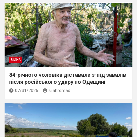
ВІЙНА
84-річного чоловіка діставали з-під завалів
пiсля росiйського удару по Одещині
07/31/2026
silahromad