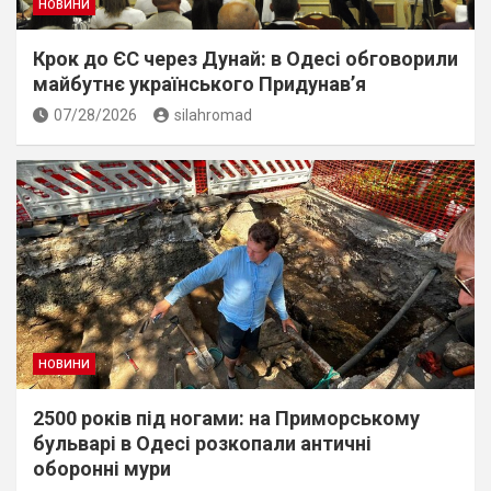
НОВИНИ
Крок до ЄС через Дунай: в Одесі обговорили
майбутнє українського Придунав’я
07/28/2026
silahromad
НОВИНИ
2500 років під ногами: на Приморському
бульварі в Одесі розкопали античні
оборонні мури