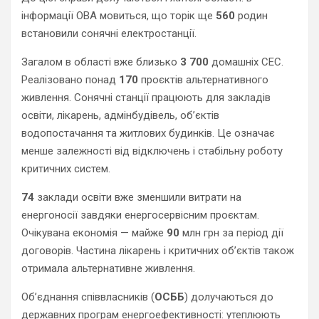
інформації ОВА мовиться, що торік ще
560
родин
встановили сонячні електростанції.
Загалом в області вже близько
3 700
домашніх СЕС.
Реалізовано понад
170
проєктів альтернативного
живлення. Сонячні станції працюють для закладів
освіти, лікарень, адмінбудівель, об’єктів
водопостачання та житлових будинків. Це означає
менше залежності від відключень і стабільну роботу
критичних систем.
74
заклади освіти вже зменшили витрати на
енергоносії завдяки енергосервісним проєктам.
Очікувана економія — майже
90
млн грн за період дії
договорів. Частина лікарень і критичних об’єктів також
отримала альтернативне живлення.
Об’єднання співвласників (
ОСББ
) долучаються до
державних програм енергоефективності: утеплюють