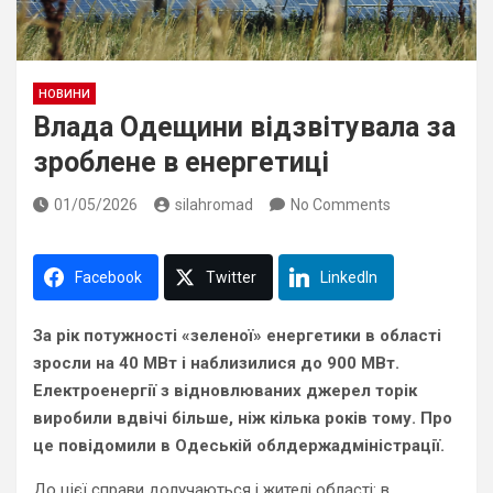
НОВИНИ
Влада Одещини відзвітувала за
зроблене в енергетиці
01/05/2026
silahromad
No Comments
Facebook
Twitter
LinkedIn
За рік потужності «зеленої» енергетики в області
зросли на 40 МВт і наблизилися до 900 МВт.
Електроенергії з відновлюваних джерел торік
виробили вдвічі більше, ніж кілька років тому. Про
це повідомили в Одеській облдержадміністрації.
До цієї справи долучаються і жителі області: в