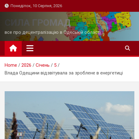
Skip
Понеділок, 10 Серпня, 2026
to
content
СИЛА ГРОМАД
все про децентралізацію в Одеській області
Home
2026
Січень
5
Влада Одещини відзвітувала за зроблене в енергетиці