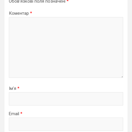
Обов’язкові поля позначені
*
Коментар
*
Ім'я
*
Email
*