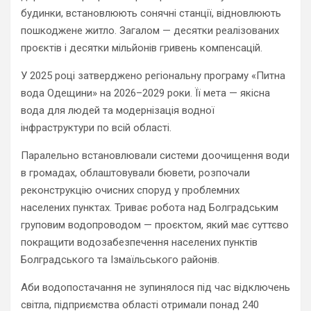
будинки, встановлюють сонячні станції, відновлюють
пошкоджене житло. Загалом — десятки реалізованих
проєктів і десятки мільйонів гривень компенсацій.
У 2025 році затверджено регіональну програму «Питна
вода Одещини» на 2026–2029 роки. Її мета — якісна
вода для людей та модернізація водної
інфраструктури по всій області.
Паралельно встановлювали системи доочищення води
в громадах, облаштовували бювети, розпочали
реконструкцію очисних споруд у проблемних
населених пунктах. Триває робота над Болградським
груповим водопроводом — проєктом, який має суттєво
покращити водозабезпечення населених пунктів
Болградського та Ізмаїльського районів.
Аби водопостачання не зупинялося під час відключень
світла, підприємства області отримали понад 240