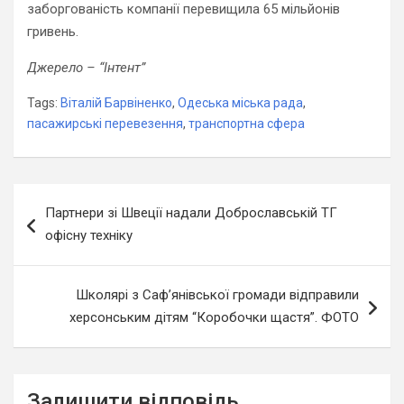
заборгованість компанії перевищила 65 мільйонів
гривень.
Джерело – “Інтент”
Tags:
Віталій Барвіненко
,
Одеська міська рада
,
пасажирські перевезення
,
транспортна сфера
Навігація
Партнери зі Швеції надали Доброславській ТГ
записів
офісну техніку
Школярі з Саф’янівської громади відправили
херсонським дітям “Коробочки щастя”. ФОТО
Залишити відповідь