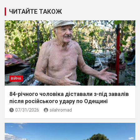
ЧИТАЙТЕ ТАКОЖ
ВІЙНА
84-річного чоловіка діставали з-під завалів
пiсля росiйського удару по Одещині
07/31/2026
silahromad