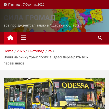
Skip
П’ятниця, 7 Серпня, 2026
to
content
СИЛА ГРОМАД
все про децентралізацію в Одеській області
Home
2025
Листопад
25
Зміни на ринку транспорту: в Одесі перевірять всіх
перевізників