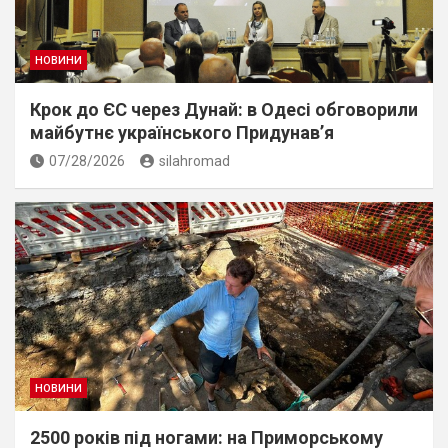
НОВИНИ
Крок до ЄС через Дунай: в Одесі обговорили
майбутнє українського Придунав’я
07/28/2026
silahromad
НОВИНИ
2500 років під ногами: на Приморському