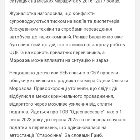
ситуаціях на міських маршрутах у 2016–2017 роках.
Журналістка наголосила, що конфлікти
супроводжуються тиском на водіїв та диспетчерів,
блокуванням техніки та спробами переведення
автобусів до інших компаній. Раніше Барвіненко вже
був причетний до дій, що ставили під загрозу роботу
ОДЕТа на користь приватних перевізників, а
Морозов
може впливати на ситуацію й зараз.
Нещодавно детективи БЕБ спільно з СБУ провели
обшуки у колишнього радника ексмера Одеси Олексія
Морозова. Правоохоронці уточнили, що слідчі дії
відбулися в межах кримінального провадження,
відкритого через можливе ухилення від сплати
податків. Йдеться про ТОВ “Одеспассервіс”, яке з 1
січня 2023 року до серпня 2025-го не перераховувало
податки з перевезень, що здійснювалися на
автостанції “Старосінна”. За словами
Гриб
,