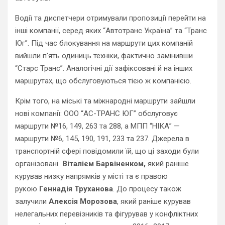
Водії та диспетчери отримували пропозиції перейти на
інші компанії, серед яких “Автотранс Україна” та “Транс
Юг”. Під час блокування на маршрути цих компаній
вийшли п’ять одиниць техніки, фактично замінивши
“Старс Транс”. Аналогічні дії зафіксовані й на інших
маршрутах, що обслуговуються тією ж компанією.
Крім того, на міські та міжнародні маршрути зайшли
нові компанії: ООО “АС-ТРАНС ЮГ” обслуговує
маршрути №16, 149, 263 та 288, а МПП “НІКА” —
маршрути №6, 145, 190, 191, 233 та 237. Джерела в
транспортній сфері повідомили їй, що ці заходи були
організовані
Віталієм Барвіненком,
який раніше
курував низку напрямків у місті та є правою
рукою
Геннадія Труханова
. До процесу також
залучили
Алексія Морозова
, який раніше курував
нелегальних перевізників та фігурував у конфліктних