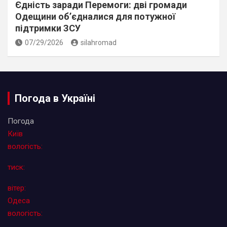
Єдність заради Перемоги: дві громади
Одещини об’єдналися для потужної
підтримки ЗСУ
07/29/2026
silahromad
Погода в Україні
Погода
Київ
вологість:
тиск:
вітер:
Одеса
вологість: