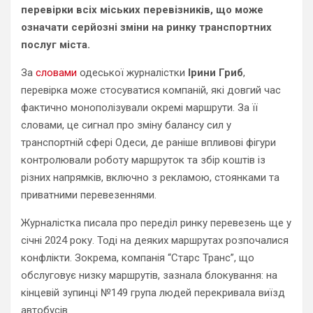
перевірки всіх міських перевізників, що може
означати серйозні зміни на ринку транспортних
послуг міста.
За
словами
одеської журналістки
Ірини Гриб
,
перевірка може стосуватися компаній, які довгий час
фактично монополізували окремі маршрути. За її
словами, це сигнал про зміну балансу сил у
транспортній сфері Одеси, де раніше впливові фігури
контролювали роботу маршруток та збір коштів із
різних напрямків, включно з рекламою, стоянками та
приватними перевезеннями.
Журналістка писала про переділ ринку перевезень ще у
січні 2024 року. Тоді на деяких маршрутах розпочалися
конфлікти. Зокрема, компанія “Старс Транс”, що
обслуговує низку маршрутів, зазнала блокування: на
кінцевій зупинці №149 група людей перекривала виїзд
автобусів.