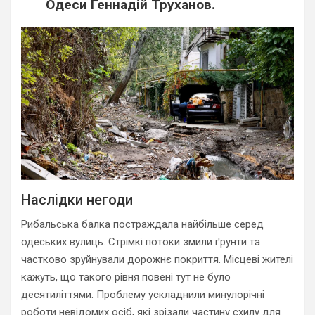
Одеси Геннадій Труханов.
Наслідки негоди
Рибальська балка постраждала найбільше серед
одеських вулиць. Стрімкі потоки змили ґрунти та
частково зруйнували дорожнє покриття. Місцеві жителі
кажуть, що такого рівня повені тут не було
десятиліттями. Проблему ускладнили минулорічні
роботи невідомих осіб, які зрізали частину схилу для