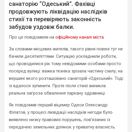
санаторію “Одеський”. Фахівці
продовжують ліквідацію наслідків
стихії та перевіряють законність
забудов уздовж балки.
Про це повідомили на
офіційному каналі міста
.
За словами місцевих жителів, такого рівня повені тут не
бачили десятиліттями. Ситуацію ускладнили роботи,
що проводилися рік тому невідомими особами просто
посеред вулиці: важка техніка зрізала частину схилу, на
вершині якого розташовано санаторій «Одеський». Тоді
їх вдалося зупинити. Проте після стихії виникла
реальна загроза обвалення паркану здравниці.
Як повідомив перший віцемер Одеси Олександр
Філатов, у процесі ліквідації наслідків негоди було
виявлено низку правових порушень, пов’язаних із
передачею земельних ділянок у приватну власність.