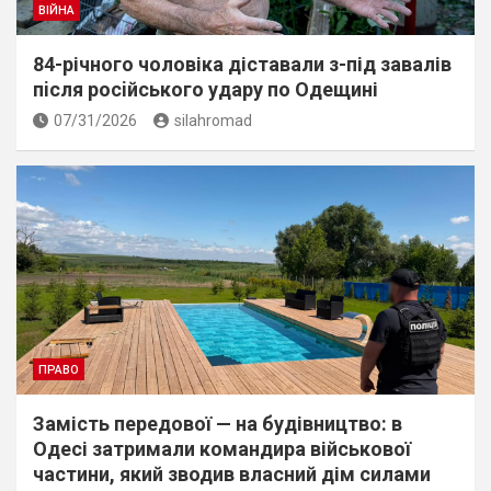
ВІЙНА
84-річного чоловіка діставали з-під завалів
пiсля росiйського удару по Одещині
07/31/2026
silahromad
ПРАВО
Замість передової — на будівництво: в
Одесі затримали командира військової
частини, який зводив власний дім силами