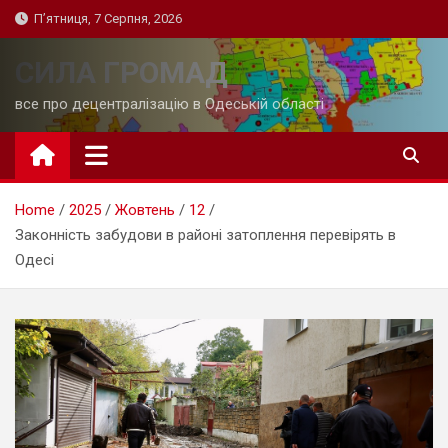
Skip
П’ятниця, 7 Серпня, 2026
to
content
СИЛА ГРОМАД
все про децентралізацію в Одеській області
Home
2025
Жовтень
12
Законність забудови в районі затоплення перевірять в
Одесі