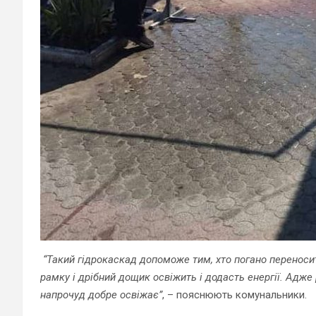
“Такий гідрокаскад допоможе тим, хто погано переносить
рамку і дрібний дощик освіжить і додасть енергії. Адж
напрочуд добре освіжає”
, – пояснюють комунальники.