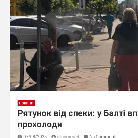
НОВИНИ
Рятунок від спеки: у Балті 
прохолоди
07/08/2025
silahromad
No Comments