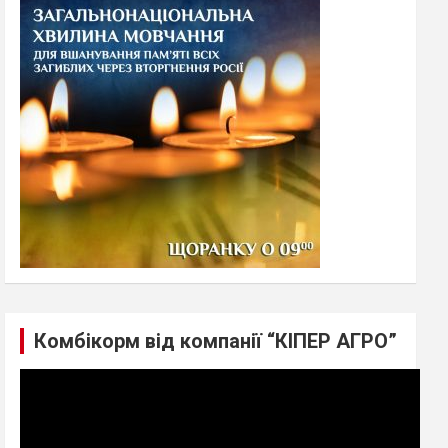
h
Комбікорм від компанії “КІПЕР АГРО”