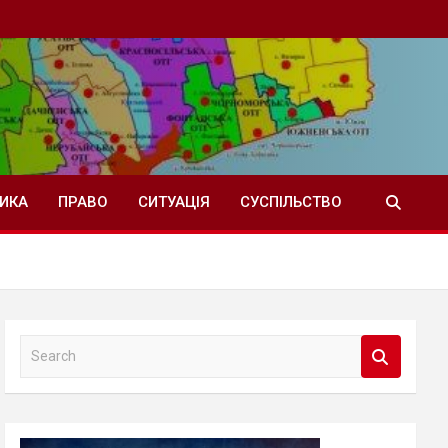
ТИКА
ПРАВО
СИТУАЦІЯ
СУСПІЛЬСТВО
S
e
a
r
c