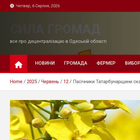
Skip
Четвер, 6 Серпня, 2026
to
content
СИЛА ГРОМАД
все про децентралізацію в Одеській області
НОВИНИ
ГРОМАДА
ФЕРМЕР
ВИБО
Home
2025
Червень
12
Пасічники Татарбунарщини ск