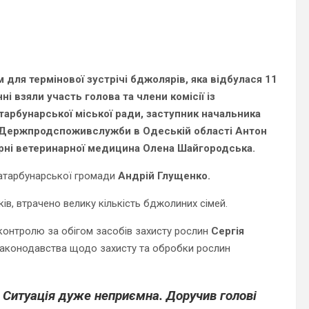
для термінової зустрічі бджолярів, яка відбулася
11
ні взяли участь голова та члени комісії із
тарбунарської міської ради, заступник начальника
У Держпродспоживслужби в Одеській області Антон
арні ветеринарної медицина Олена Шайгородська.
атарбунарської громади
Андрій Глущенко.
в, втрачено велику кількість бджолиних сімей.
 контролю за обігом засобів захисту рослин
Сергія
 законодавства щодо захисту та обробки рослин
 Ситуація дуже неприємна. Доручив голові