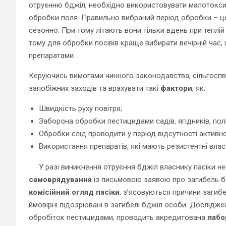
отруєнню бджіл, необхідно використовувати малотоксич
обробки поля. Правильно вибраний період обробки – ц
сезонно. При тому літають вони тільки вдень при теплій
тому для обробки посівів краще вибирати вечірній час,
препаратами.
Керуючись вимогами чинного законодавства, сільгосп
запобіжних заходів та врахувати такі
фактори
, як:
Швидкість руху повітря;
Заборона обробки пестицидами садів, ягідників, полів
Обробки слід проводити у період відсутності активно
Використання препаратів, які мають резистентні влас
У разі виникнення отруєння бджіл власнику пасіки не
самоврядування
із письмовою заявою про загибель бдж
комісійний огляд пасіки
, з’ясовуються причини загиб
ймовірні підозрювані в загибелі бджіл особи. Дослідже
обробіток пестицидами, проводить акредитована
лабо