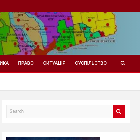
ТИКА
ПРАВО
СИТУАЦІЯ
СУСПІЛЬСТВО
S
e
a
r
c