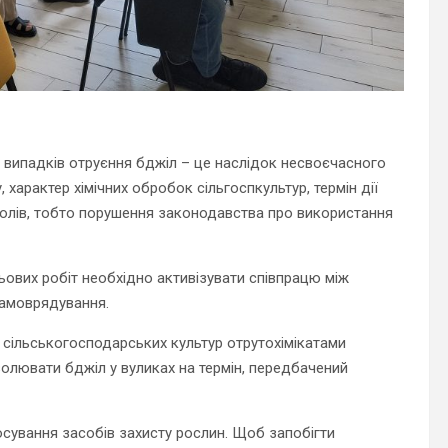
ті випадків отруєння бджіл – це наслідок несвоєчасного
 характер хімічних обробок сільгоспкультур, термін дії
 полів, тобто порушення законодавства про використання
ових робіт необхідно активізувати співпрацю між
самоврядування.
 сільськогосподарських культур отрутохімікатами
ізолювати бджіл у вуликах на термін, передбачений
сування засобів захисту рослин. Щоб запобігти