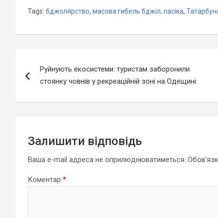
Tags:
бджолярство
,
масова гибель бджіл
,
пасіка
,
Татарбун
Навігація
Руйнують екосистеми: туристам заборонили
записів
стоянку човнів у рекреаційній зоні на Одещині
Залишити відповідь
Ваша e-mail адреса не оприлюднюватиметься.
Обов’язк
Коментар
*