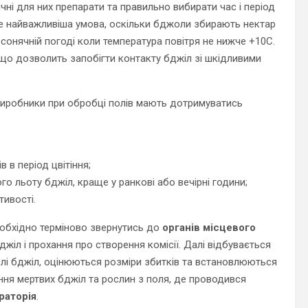
ні для них препарати та правильно вибирати час і період
е найважливіша умова, оскільки бджоли збирають нектар
 сонячній погоді коли температура повітря не нижче +10С.
 що дозволить запобігти контакту бджіл зі шкідливими
виробники при обробці полів мають дотримуватись
 в період цвітіння;
го льоту бджіл, краще у ранкові або вечірні години;
тивості.
обхідно терміново звернутись до
органів місцевого
іл і прохання про створення комісії. Далі відбувається
елі бджіл, оцінюються розміри збитків та встановлюються
ння мертвих бджіл та рослин з поля, де проводився
раторія
.