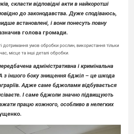
ків, скласти відповідні акти в найкоротші
дповідно до законодавства. Дуже сподіваюсь,
идше встановлені, і вони понесуть повну
азначив голова громади.
ті дотримання умов обробки рослин, використання тільки
ас, місце та інші деталі обробки.
передбачена адміністративна і кримінальна
 А з іншого боку знищення бджіл – це шкода
 аграріїв. Адже саме бджолами відбувається
висіваєте. І саме бджоли значно підвищують
ажати працю кожного, особливо в нелегких
ущенко.