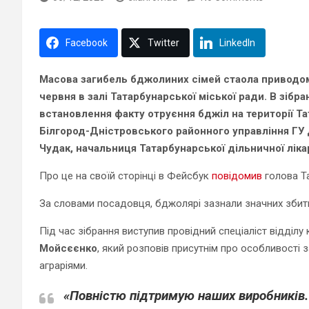
Facebook
Twitter
LinkedIn
М
асова загибель бджолиних сімей стаола приводом 
червня в залі Татарбунарської міської ради. В зібран
встановлення факту отруєння бджіл на території Та
Білгород-Дністровського районного управління Г
Чудак, начальниця Татарбунарської дільничної лік
Про це на своїй сторінці в Фейсбук
повідомив
голова Т
За словами посадовця, бджолярі зазнали значних збиткі
Під час зібрання виступив провідний спеціаліст відділу
Мойсєєнко
, який розповів присутнім про особливості
аграріями.
«Повністю підтримую наших виробників.