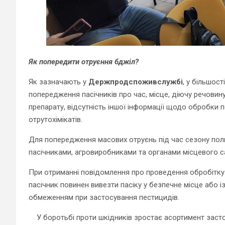
Як попередити отруєння бджіл?
Як зазначають у
Держпродспоживслужбі
, у більшос
попередження пасічників про час, місце, діючу речовину,
препарату, відсутність іншої інформації щодо обробки
отрутохімікатів.
Для попередження масових отруєнь під час сезону поль
пасічниками, агровиробниками та органами місцевого 
При отриманні повідомлення про проведення обробітку
пасічник повинен вивезти пасіку у безпечне місце або 
обмеженням при застосування пестицидів.
У боротьбі проти шкідників зростає асортимент засто