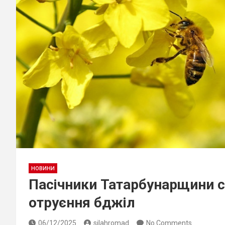
НОВИНИ
Пасічники Татарбунарщини 
отруєння бджіл
06/12/2025
silahromad
No Comments