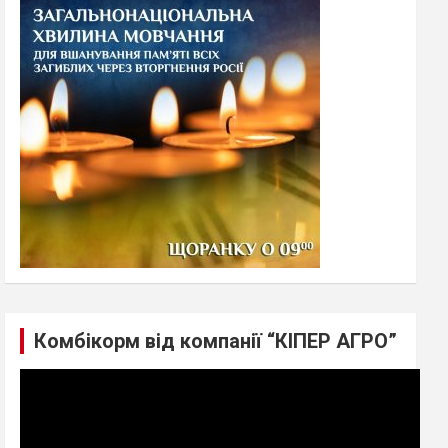
h
Комбікорм від компанії “КІПЕР АГРО”