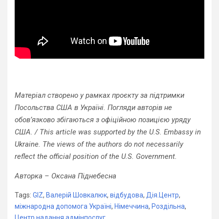
Матеріал створено у рамках проєкту за підтримки
Посольства США в Україні. Погляди авторів не
обов’язково збігаються з офіційною позицією уряду
США. / This article was supported by the U.S. Embassy in
Ukraine. The views of the authors do not necessarily
reflect the official position of the U.S. Government.
Авторка – Оксана Піднебесна
Tags:
GIZ
,
Валерій Шовкалюк
,
відбудова
,
Дія.Центр
,
міжнародна допомога Україні
,
Німеччина
,
Роздільна
,
Центр надання адмінпослуг