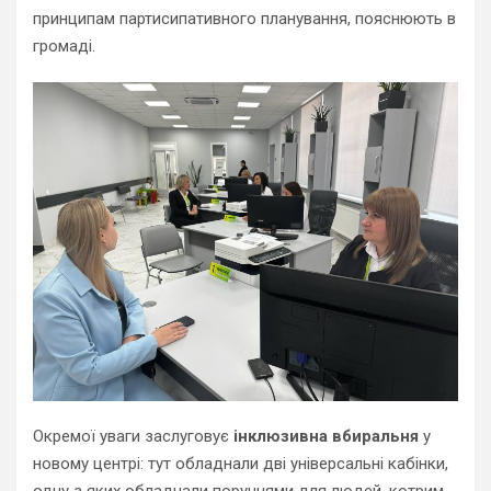
принципам партисипативного планування, пояснюють в
громаді.
Окремої уваги заслуговує
інклюзивна вбиральня
у
новому центрі: тут обладнали дві універсальні кабінки,
одну з яких обладнали поручнями для людей, котрим