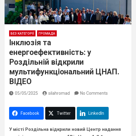
БЕЗ КАТЕГОРІЇ
ГРОМАДА
Інклюзія та
енергоефективність: у
Роздільній відкрили
мультифункціональний ЦНАП.
ВІДЕО
05/05/2025
silahromad
No Comments
Facebook
Twitter
LinkedIn
У місті Роздільна відкрили новий Центр надання