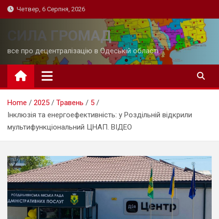
Skip
Четвер, 6 Серпня, 2026
to
content
СИЛА ГРОМАД
все про децентралізацію в Одеській області
Home
2025
Травень
5
Інклюзія та енергоефективність: у Роздільній відкрили
мультифункціональний ЦНАП. ВІДЕО