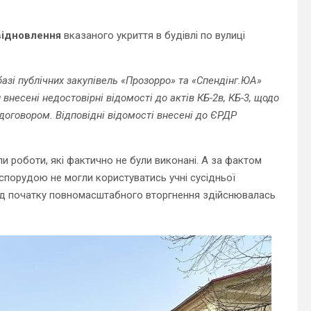
ідновлення
вказаного укриття в будівлі по вулиці
базі публічних закупівель «Прозорро» та «Спендінг.ЮА»
есені недостовірні відомості до актів КБ-2в, КБ-3, щодо
договором. Відповідні відомості внесені до ЄРДР
ли роботи, які фактично не були виконані. А за фактом
 спорудою не могли користуватись учні сусідньої
ід початку повномасштабного вторгнення здійснювалась