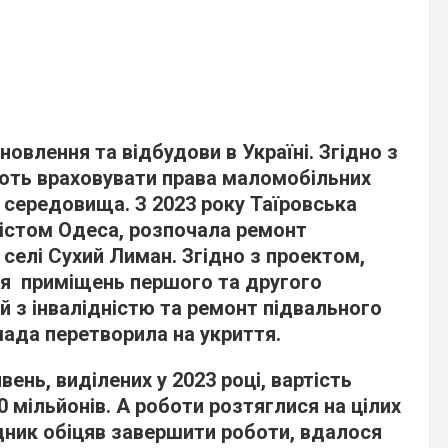
новлення та відбудови в Україні. Згідно з
ають враховувати права маломобільних
і середовища.
З 2023 року Таїровська
містом Одеса, розпочала ремонт
селі Сухий Лиман. Згідно з проектом,
я приміщень першого та другого
й з інвалідністю та ремонт підвального
мада перетворила на укриття.
вень, виділених у 2023 році, вартість
 мільйонів. А роботи розтяглися на цілих
ядник обіцяв завершити роботи, вдалося