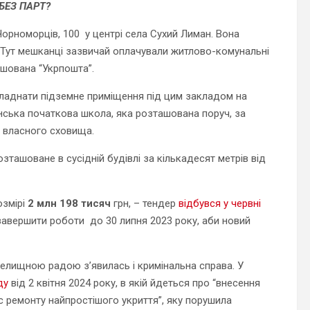
БЕЗ ПАРТ?
орноморців, 100 у центрі села Сухий Лиман. Вона
. Тут мешканці зазвичай оплачували житлово-комунальні
ташована “Укрпошта”.
бладнати підземне приміщення під цим закладом на
нська початкова школа, яка розташована поруч, за
о власного сховища.
зташоване в сусідній будівлі за кількадесят метрів від
озмірі
2 млн 198 тисяч
грн, – тендер
відбувся у червні
завершити роботи до 30 липня 2023 року, аби новий
селищною радою з’явилась і кримінальна справа. У
ду
від 2 квітня 2024 року, в якій йдеться про “внесення
с ремонту найпростішого укриття”,
яку порушила