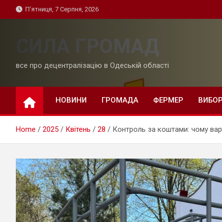
Skip
П’ятниця, 7 Серпня, 2026
to
content
СИЛА ГРОМАД
все про децентралізацію в Одеській області
НОВИНИ
ГРОМАДА
ФЕРМЕР
ВИБО
Home
2025
Квітень
28
Контроль за коштами: чому варт