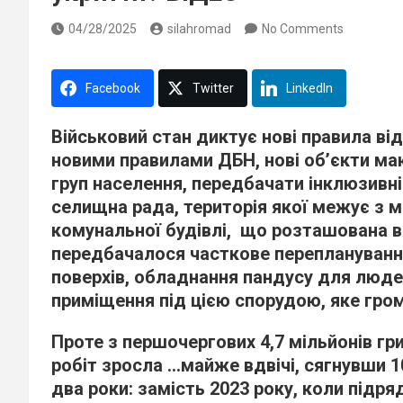
04/28/2025
silahromad
No Comments
Facebook
Twitter
LinkedIn
Військовий стан диктує нові правила від
новими правилами ДБН, нові об’єкти м
груп населення, передбачати інклюзивн
селищна рада, територія якої межує з 
комунальної будівлі, що розташована в 
передбачалося часткове переплануванн
поверхів, обладнання пандусу для люде
приміщення під цією спорудою, яке гро
Проте з першочергових 4,7 мільйонів гри
робіт зросла …майже вдвічі, сягнувши 10
два роки: замість 2023 року, коли підр