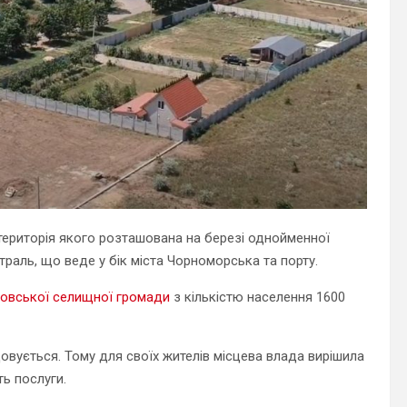
територія якого розташована на березі однойменної
раль, що веде у бік міста Чорноморська та порту.
ровської селищної громади
з кількістю населення 1600
довується. Тому для своїх жителів місцева влада вирішила
ь послуги.