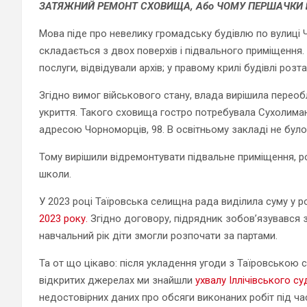
ЗАТЯЖНИЙ РЕМОНТ СХОВИЩА, Або ЧОМУ ПЕРШАЧКИ 
Мова піде про невелику громадську будівлю по вулиці Ч
складається з двох поверхів і підвального приміщення
послуги, відвідували архів; у правому крилі будівлі роз
Згідно вимог військового стану, влада вирішила перео
укриття. Такого сховища гостро потребувала Сухолима
адресою Чорноморців, 98. В освітньому закладі не бул
Тому вирішили відремонтувати підвальне приміщення, ро
школи.
У 2023 році
Таїровська селищна рада виділила суму у р
2023 року.
Згідно договору, підрядник зобов’язувався 
навчальний рік діти змогли розпочати за партами.
Та от що цікаво: після укладення угоди з Таїровською 
відкритих джерелах ми знайшли
ухвалу Іллічівського су
недостовірних даних про обсяги виконаних робіт під ча