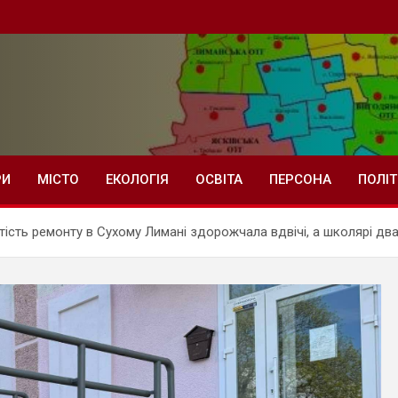
РИ
МІСТО
ЕКОЛОГІЯ
ОСВІТА
ПЕРСОНА
ПОЛІ
ість ремонту в Сухому Лимані здорожчала вдвічі, а школярі дв