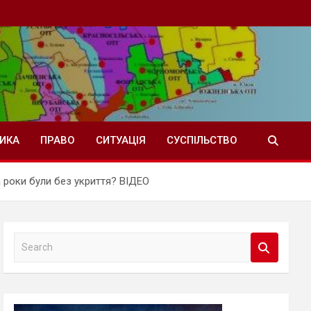
ТИКА
ПРАВО
СИТУАЦІЯ
СУСПІЛЬСТВО
а роки були без укриття? ВІДЕО
S
e
a
r
c