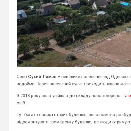
Село
Сухий Лиман
– невелике поселення під Одесою, 
водойми. Через населений пункт проходить жвава магіст
З 2018 року село увійшло до складу новоствореної
Таї
осіб.
Тут багато нових і старих будинків, село помітно розбу
відремонтувати громадську будівлю, де люди отримуют