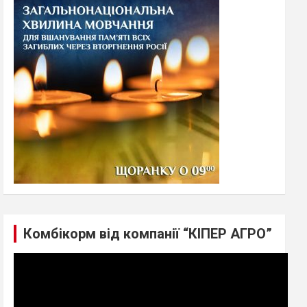
h
Комбікорм від компанії “КІПЕР АГРО”