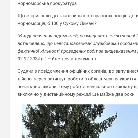
Чорноморська прокуратура.
Що ж призвело до такої пильності правоохоронців до
в
Чорноморців, б.100 у Сухому Лимані?
“
В ході вивчення відомостей, розміщених в електронній 
встановлено, що невстановленими службовими особами вн
фактичної кількості проведених робіт за вищевказаним 
02.02.2024 р.”,
– йдеться в документі.
Судячи з повідомлення офіційних органів, до звіту внес
дійсно, через затягнуті роботи з облаштування укриття
початкової школи. Тому робота навчального закладу в
виключно у дистанційному режимі ще майже два роки.