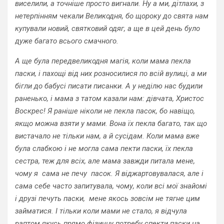
виселили, а точніше просто вигнали. Ну а ми, дітлахи, з
нетерпінням чекали Великодня, бо щороку до свята нам
купували новий, святковий одяг, а ще в цей день було
дуже багато всього смачного.
А ще була передвеликодня магія, коли мама пекла
паски, і пахощі від них розносилися по всій вулиці, а ми
бігли до бабусі писати писанки. А у неділю нас будили
раненько, і мама з татом казали нам: дівчата, Христос
Воскрес! Я раніше ніколи не пекла пасок, бо навіщо,
якщо можна взяти у мами. Вона їх пекла багато, так що
вистачало не тільки нам, а й сусідам. Коли мама вже
була слабкою і не могла сама пекти паски, їх пекла
сестра, теж для всіх, але мама завжди питала мене,
чому я сама не печу пасок. Я віджартовувалася, але і
сама себе часто запитувала, чому, коли всі мої знайомі
і друзі печуть паски, мене якось зовсім не тягне цим
займатися. І тільки коли мами не стало, я відчула
раптом якусь прямо фізичну потребу спекти паски на