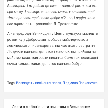
Великдень. І от роблю це вже четвертий рік, в пам’ять
про маму. І завжди, як колись мама, хвилююся, щоб
тісто вдалося, щоб паски добре зійшли, і радію, коли
все вдається»,
– розповіла Л. Прокопечко
А напередодні Великодня у Центрі культури, мистецтв і
розвитку у Доброславі пройшов майстер-клас з
лемківського писанкарства, під час якого сестра пні
Людмили навчала дівчаток і жіночок, які прийшли на
майстер-клас, малювати писанки. Саме такі великодні
яєчка колись малих дівчаток навчала бабуся.
Tags:
Великдень
,
випікання пасок
,
Людмила Прокопечко
Навігація
Листи з любов’ю: діти привітали з Великоднем