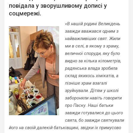
повідала у зворушливому дописі у
соцмережі.
«В нашій родині Великдень
завжди вважався одним з
найважливіших свят. Жили
ми в селі, в якому з храму,
величної споруди, яку було
видно за кілька кілометрів,
радянська влада зробила
склад якихось хімікатів, а
пізніше храм взагалі
зруйнували. Дітям у школі
забороняли навіть говорити
про Паску. Наші батьки
завжди готувалися до цього
свята, бо завжди святкували
його на своїй далекій батьківщині, звідки їх примусово