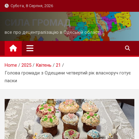
Skip
Субота, 8 Серпня, 2026
to
content
СИЛА ГРОМАД
все про децентралізацію в Одеській області
Home
2025
Квітень
21
Голова громади з Одещини четвертий рік власноруч готує
паски