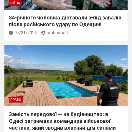
ВІЙНА
84-річного чоловіка діставали з-під завалів
пiсля росiйського удару по Одещині
07/31/2026
silahromad
ПРАВО
Замість передової — на будівництво: в
Одесі затримали командира військової
частини, який зводив власний дім силами