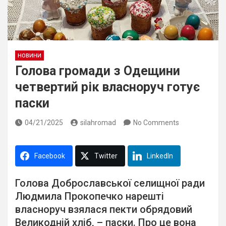
НОВИНИ
Голова громади з Одещини
четвертий рік власноруч готує
паски
04/21/2025
silahromad
No Comments
Facebook
Twitter
LinkedIn
Голова Доброславської селищної ради
Людмила Прокопечко нарешті
власноруч взялася пекти обрядовий
Великодній хліб, – паски. Про це вона