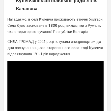
Кулевчанської сільської ради
Лілія
Качанова.
Нагадаємо, в селі Кулевча проживають етнічні болгари.
Село було засноване в
1830
році вихідцями з Румелії,
яка є територією сучасної Республіки Болгарія.
СИЛА ГРОМАД у 2021 році готувала спецрепортаж до
дня заснування цього старовинного села: тоді Кулевча
відсвяткувала 191-1 рік народження.