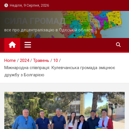
Skip
Неділя, 9 Серпня, 2026
to
content
СИЛА ГРОМАД
все про децентралізацію в Одеській області
Home
2024
Травень
10
Міжнародна співпраця: Кулевчанська громада зміцнює
дружбу з Болгарією