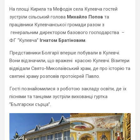
На площі Кирила та Мефодія села Кулевча гостей
зустріли сільський голова
Михайло Попов
та
працівники Кулевчанської громади разом з
генеральним директором базового господарства –
ФГ “Кулевча”
Ігнатом Братіновим
.
Представники Болгарії вперше побували в Кулевчі.
Вони відзначили, що вражені красою Кулевчі. Візитери
відвідали Свято-Миколаївський храм, де про історію та
святині храму розповів протоієрей Павло.
Гості познайомилися з роботою закладу освіти, де їх
піснями та танцями зустріли вихованці гуртка
”Български сърца”.