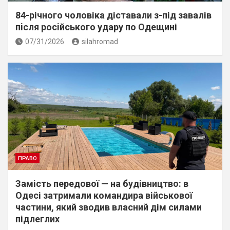
84-річного чоловіка діставали з-під завалів
пiсля росiйського удару по Одещині
07/31/2026
silahromad
ПРАВО
Замість передової — на будівництво: в
Одесі затримали командира військової
частини, який зводив власний дім силами
підлеглих