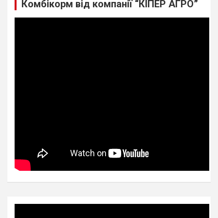
Комбікорм від компанії “КІПЕР АГРО”