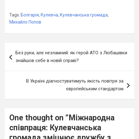
Tags:
Болгарія
,
Кулевча
,
Кулевчанська громада
,
Михайло Попов
Навігація
Без руки, але незламний: як герой АТО з Любашівки
записів
знайшов себе в новій справі?
В Україні діагностуватимуть якість повітря за
європейським стандартом
One thought on “
Міжнародна
співпраця: Кулевчанська
громада зміцнює дружбу з