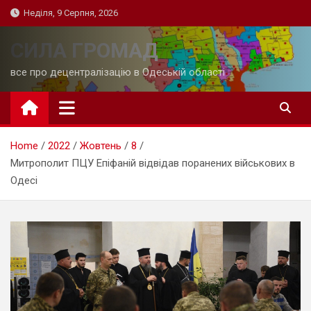
Skip
Неділя, 9 Серпня, 2026
to
content
СИЛА ГРОМАД
все про децентралізацію в Одеській області
Home
2022
Жовтень
8
Митрополит ПЦУ Епіфаній відвідав поранених військових в
Одесі