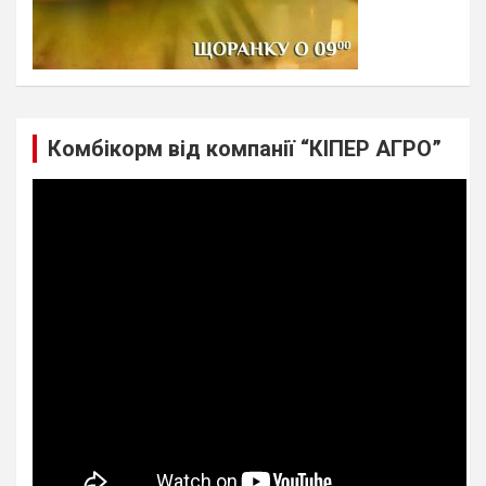
Комбікорм від компанії “КІПЕР АГРО”