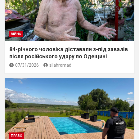
ВІЙНА
84-річного чоловіка діставали з-під завалів
пiсля росiйського удару по Одещині
07/31/2026
silahromad
ПРАВО