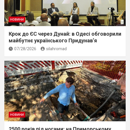
НОВИНИ
Крок до ЄС через Дунай: в Одесі обговорили
майбутнє українського Придунав’я
07/28/2026
silahromad
НОВИНИ
2500 років під ногами: на Приморському