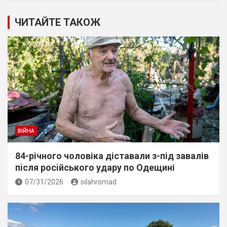
ЧИТАЙТЕ ТАКОЖ
ВІЙНА
84-річного чоловіка діставали з-під завалів
пiсля росiйського удару по Одещині
07/31/2026
silahromad