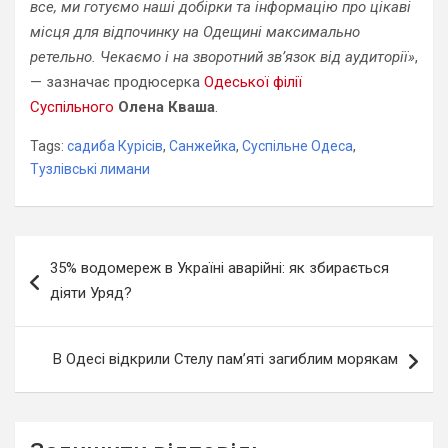
все, ми готуємо наші добірки та інформацію про цікаві
місця для відпочинку на Одещині максимально
ретельно. Чекаємо і на зворотний зв’язок від аудиторії»
,
— зазначає продюсерка
Одеської філії
Суспільного
Олена Кваша
.
Tags:
садиба Курісів
,
Санжейка
,
Суспільне Одеса
,
Тузлівські лимани
Навігація
35% водомереж в Україні аварійні: як збирається
записів
діяти Уряд?
В Одесі відкрили Стелу пам’яті загиблим морякам