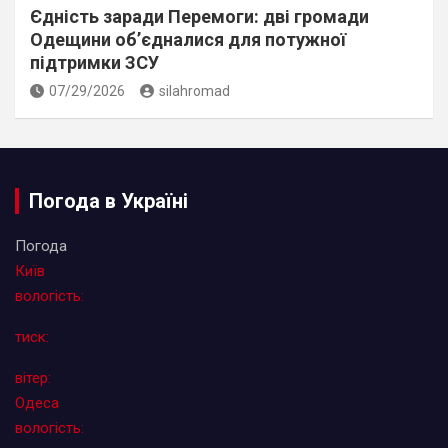
Єдність заради Перемоги: дві громади
Одещини об’єдналися для потужної
підтримки ЗСУ
07/29/2026
silahromad
Погода в Україні
Погода
Київ
вологість:
тиск:
вітер:
Одеса
вологість: