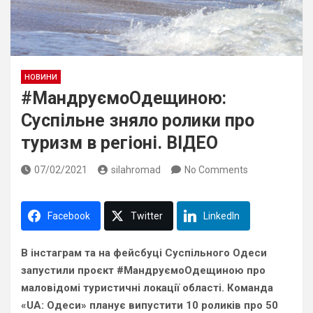
НОВИНИ
#МандруємоОдещиною:
Суспільне зняло ролики про
туризм в регіоні. ВІДЕО
07/02/2021
silahromad
No Comments
Facebook
Twitter
LinkedIn
В інстаграм та на фейсбуці Суспільного Одеси
запустили проєкт #МандруємоОдещиною про
маловідомі туристичні локації області. Команда
«UA: Одеси» планує випустити 10 роликів про 50