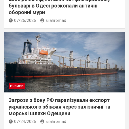
бульварі в Одесі розкопали античні
оборонні мури
07/26/2026
silahromad
НОВИНИ
Загрози з боку РФ паралізували експорт
українського збіжжя через залізничні та
морські шляхи Одещини
07/24/2026
silahromad