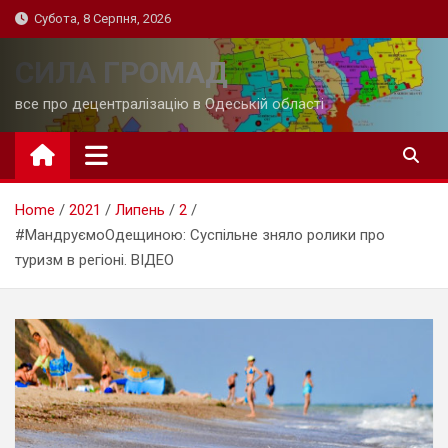
Skip
Субота, 8 Серпня, 2026
to
content
СИЛА ГРОМАД
все про децентралізацію в Одеській області
Home
2021
Липень
2
#МандруємоОдещиною: Суспільне зняло ролики про
туризм в регіоні. ВІДЕО