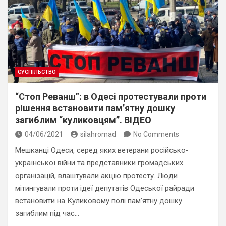
СУСПІЛЬСТВО
“Стоп Реванш”: в Одесі протестували проти
рішення встановити пам’ятну дошку
загиблим “куликовцям”. ВІДЕО
04/06/2021
silahromad
No Comments
Мешканці Одеси, серед яких ветерани російсько-
української війни та представники громадських
організацій, влаштували акцію протесту. Люди
мітингували проти ідеї депутатів Одеської райради
встановити на Куликовому полі пам’ятну дошку
загиблим під час…