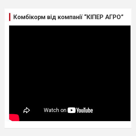
Комбікорм від компанії “КІПЕР АГРО”