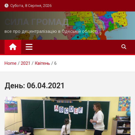
Skip
Субота, 8 Серпня, 2026
to
content
СИЛА ГРОМАД
все про децентралізацію в Одеській області
Home
2021
Квітень
6
День:
06.04.2021