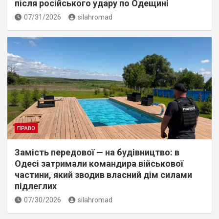
пiсля росiйського удару по Одещині
07/31/2026
silahromad
ПРАВО
Замість передової — на будівництво: в
Одесі затримали командира військової
частини, який зводив власний дім силами
підлеглих
07/30/2026
silahromad