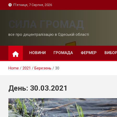
Skip
П’ятниця, 7 Серпня, 2026
to
content
СИЛА ГРОМАД
все про децентралізацію в Одеській області
НОВИНИ
ГРОМАДА
ФЕРМЕР
ВИБО
Home
2021
Березень
30
День:
30.03.2021