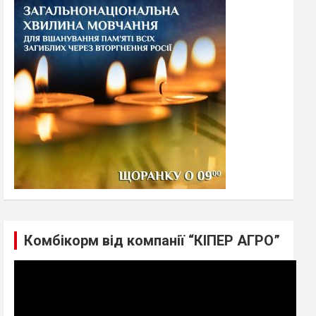
h
Комбікорм від компанії “КІПЕР АГРО”