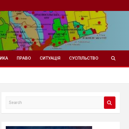
ТИКА
ПРАВО
СИТУАЦІЯ
СУСПІЛЬСТВО
S
e
a
r
c