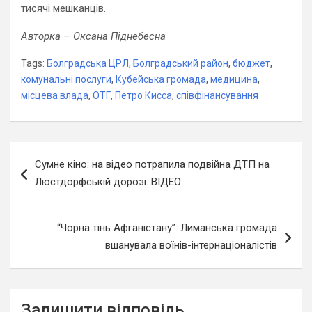
тисячі мешканців.
Авторка – Оксана Піднебесна
Tags:
Болградська ЦРЛ
,
Болградський район
,
бюджет
,
комунальні послуги
,
Кубейська громада
,
медицина
,
місцева влада
,
ОТГ
,
Петро Кисса
,
співфінансування
Навігація
Сумне кіно: на відео потрапила подвійна ДТП на
записів
Люстдорфській дорозі. ВІДЕО
“Чорна тінь Афганістану”: Лиманська громада
вшанувала воїнів-інтернаціоналістів
Залишити відповідь