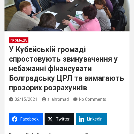
ГРОМАДА
У Кубейській громаді
спростовують звинувачення у
небажанні фінансувати
Болградську ЦРЛ та вимагають
прозорих розрахунків
02/15/2021
silahromad
No Comments
Facebook
Twitter
LinkedIn