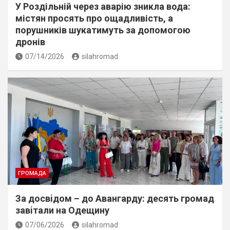
У Роздільній через аварію зникла вода:
містян просять про ощадливість, а
порушників шукатимуть за допомогою
дронів
07/14/2026
silahromad
ГРОМАДА
За досвiдом – до Авангарду: десять громад
завiтали на Одещину
07/06/2026
silahromad