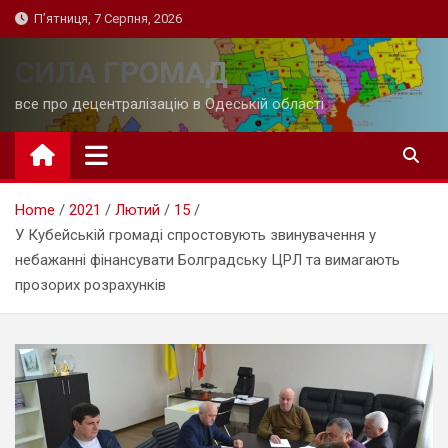
Skip
П’ятниця, 7 Серпня, 2026
to
content
СИЛА ГРОМАД
все про децентралізацію в Одеській області
Home
2021
Лютий
15
У Кубейській громаді спростовують звинувачення у
небажанні фінансувати Болградську ЦРЛ та вимагають
прозорих розрахунків