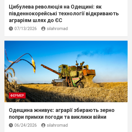
Цибулева революція на Одещині: як
південнокорейські технології відкривають
аграріям шлях до ЄС
07/13/2026
silahromad
ФЕРМЕР
Одещина жнивує: аграрії збирають зерно
попри примхи погоди та виклики війни
06/24/2026
silahromad