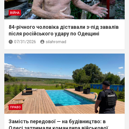
ВІЙНА
84-річного чоловіка діставали з-під завалів
пiсля росiйського удару по Одещині
07/31/2026
silahromad
ПРАВО
Замість передової — на будівництво: в
Одесі затримали командира військової