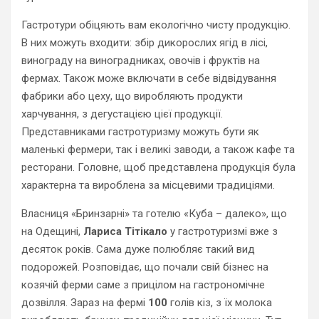
Гастротури обіцяють вам екологічно чисту продукцію.
В них можуть входити: збір дикорослих ягід в лісі,
винограду на виноградниках, овочів і фруктів на
фермах. Також може включати в себе відвідування
фабрики або цеху, що виробляють продукти
харчування, з дегустацією цієї продукції.
Представниками гастротуризму можуть бути як
маленькі фермери, так і великі заводи, а також кафе та
ресторани. Головне, щоб представлена продукція була
характерна та вироблена за місцевими традиціями.
Власниця «Бринзарні» та готелю «Куба – далеко», що
на Одещині,
Лариса Тітікало
у гастротуризмі вже з
десяток років. Сама дуже полюбляє такий вид
подорожей. Розповідає, що почали свій бізнес на
козячій ферми саме з прицілом на гастрономічне
дозвілля. Зараз на фермі
100
голів кіз, з їх молока