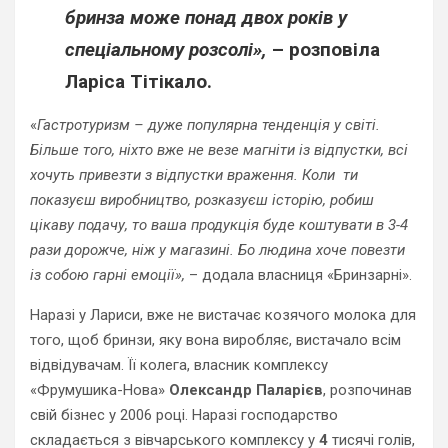
бринза може понад двох років у
спеціальному розсолі»,
– розповіла
Ларіса Тітікало.
«
Гастротуризм – дуже популярна тенденція у світі.
Більше того, ніхто вже не везе магніти із відпустки, всі
хочуть привезти з відпустки враження. Коли ти
показуєш виробництво, розказуєш історію, робиш
цікаву подачу, то ваша продукція буде коштувати в 3-4
рази дорожче, ніж у магазині. Бо людина хоче повезти
із собою гарні емоції»,
– додала власниця «Бринзарні».
Наразі у Лариси, вже не вистачає козячого молока для
того, щоб бринзи, яку вона виробляє, вистачало всім
відвідувачам. Її колега, власник комплексу
«Фрумушика-Нова»
Олександр Паларієв
, розпочинав
свій бізнес у 2006 році. Наразі господарство
складається з вівчарського комплексу у
4
тисячі голів,