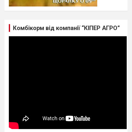
Комбікорм від компанії “КІПЕР АГРО”