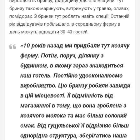
виробляють бринзу, традиційну для цієї місцини. Тут
бринзу також маринують, витримують у травах, оливах,
помідорах. З бринзи тут роблять навіть спеції. Останній
рік відвідувачів побільшало, в середньому ферму в
день можуть відвідати 30-40 гостей.
«10 років назад ми придбали тут козячу
ферму. Потім, поруч, ділянку з
будинком, в якому зараз знаходиться
наш готель. Постійно удосконалюємо
виробництво. Цю бринзу робили завжди
в цій місцевості. Її відмінність від
магазинної в тому, що вона зроблена з
козячого молока та має більш солоний
смак. Від гуцульської її відрізняє більш
однорідна структура, зберігатись наша