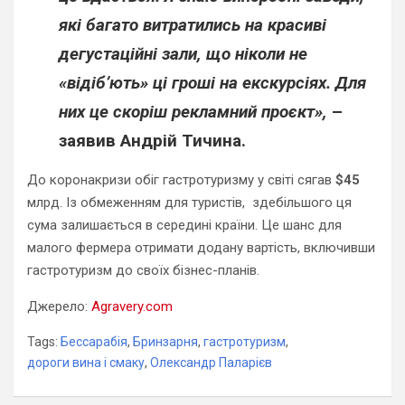
які багато витратились на красиві
дегустаційні зали, що ніколи не
«відіб’ють» ці гроші на екскурсіях. Для
них це скоріш рекламний проєкт»,
–
заявив Андрій Тичина.
До коронакризи обіг гастротуризму у світі сягав
$45
млрд. Із обмеженням для туристів, здебільшого ця
сума залишається в середині країни. Це шанс для
малого фермера отримати додану вартість, включивши
гастротуризм до своїх бізнес-планів.
Джерело:
Agravery.com
Tags:
Бессарабія
,
Бринзарня
,
гастротуризм
,
дороги вина і смаку
,
Олександр Паларієв