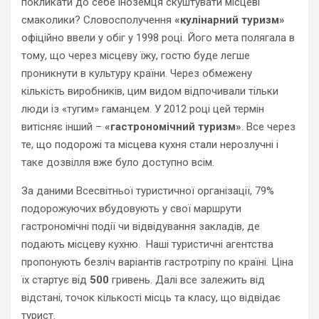
покликати до себе іноземця скуштувати місцеві
смаколики? Словосполучення
«кулінарний туризм»
офіційно ввели у обіг у 1998 році. Його мета полягала в
тому, що через місцеву їжу, гостю буде легше
проникнути в культуру країни. Через обмежену
кількість виробників, цим видом відпочивали тільки
люди із «тугим» гаманцем. У 2012 році цей термін
витісняє інший –
«гастрономічний туризм»
. Все через
те, що подорожі та місцева кухня стали нерозлучні і
таке дозвілля вже було доступно всім.
За даними Всесвітньої туристичної організації, 79%
подорожуючих вбудовують у свої маршрути
гастрономічні події чи відвідування закладів, де
подають місцеву кухню. Наші туристичні агентства
пропонують безліч варіантів гастротріпу по країні. Ціна
їх стартує від
500
гривень. Далі все залежить від
відстані, точок кількості місць та класу, що відвідає
турист.