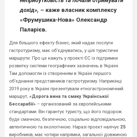
неприбутковість та почали отримувати
дохід»,
– каже власник комплексу
«Фрумушика-Нова»
Олександр
Паларієв
.
Для більшого ефекту бізнес, який надає послуги
гастротуризму, має об’єднуватись, у цілі туристичні
маршрути. Про це кажуть у проекті ЄС із підтримки
розвитку системи географічних зазначень в Україні.
Там допомогли із створенням в Україні першого
об’єднання представників гастротуризму. Наприкінці
2019 року в Україні презентували етногастрономічний
маршрут,
«Дорога вина та смаку Української
Бессарабії»
– організований за європейськими
стандартами. Він гарантує туристу, що його подорож
буде смачною, безпечною, соціально відповідальною,
автентичною та екологічною. Наразі проєкт налічує
25
виробників, має чотири напрямки, загальної довжиною