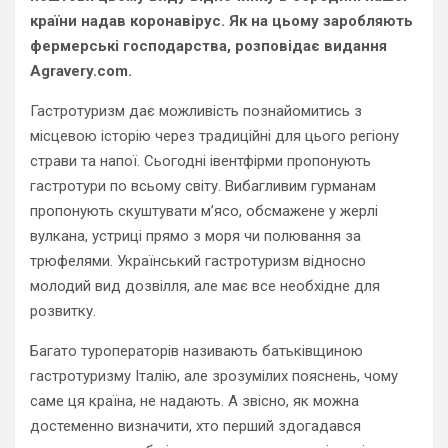
країни надав коронавірус. Як на цьому заробляють
фермерські господарства, розповідає видання
Agravery.com.
Гастротуризм дає можливість познайомитись з
місцевою історію через традиційні для цього регіону
страви та напої. Сьогодні івентфірми пропонують
гастротури по всьому світу. Вибагливим гурманам
пропонують скуштувати м’ясо, обсмажене у жерлі
вулкана, устриці прямо з моря чи полювання за
трюфелями. Український гастротуризм відносно
молодий вид дозвілля, але має все необхідне для
розвитку.
Багато туроператорів називають батьківщиною
гастротуризму Італію, але зрозумілих пояснень, чому
саме ця країна, не надають. А звісно, як можна
достеменно визначити, хто перший здогадався