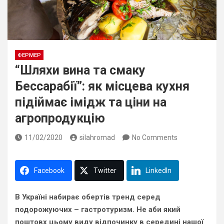
ФЕРМЕР
“Шляхи вина та смаку
Бессарабії”: як місцева кухня
підіймає імідж та ціни на
агропродукцію
11/02/2020
silahromad
No Comments
Facebook
Twitter
LinkedIn
В Україні набирає обертів тренд серед
подорожуючих – гастротуризм. Не аби який
поштовх цьому виду відпочинку в середині нашої