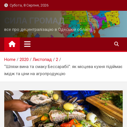
Skip
Субота, 8 Серпня, 2026
to
content
СИЛА ГРОМАД
все про децентралізацію в Одеській області
Home
2020
Листопад
2
“Шляхи вина та смаку Бессарабії”: як місцева кухня підіймає
імідж та ціни на агропродукцію