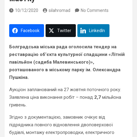
10/12/2020
silahromad
No Comments
Facebook
Twitter
LinkedIn
Болградська міська рада оголосила тендер на
реставрацію об’єкта культурної спадщини «Літній
павільйон (садиба Малевинського)»,
розташованого в міському парку ім. Олександра
Пушкіна.
Аукціон запланований на 27 жовтня поточного року.
Заявлена ​​ціна виконання робіт – понад
2,7
мільйона
гривень.
Згідно з документацією, замовник очікує від
підрядника повного відновлення двоповерхової
будівлі, монтажу електропроводки, електричного