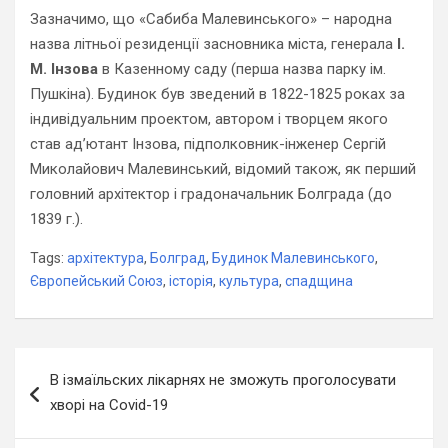
Зазначимо, що «Сабиба Малевинського» – народна
назва літньої резиденції засновника міста, генерала
І.
М. Інзова
в Казенному саду (перша назва парку ім.
Пушкіна). Будинок був зведений в 1822-1825 роках за
індивідуальним проектом, автором і творцем якого
став ад’ютант Інзова, підполковник-інженер Сергій
Миколайович Малевинський, відомий також, як перший
головний архітектор і градоначальник Болграда (до
1839 г.).
Tags:
архітектура
,
Болград
,
Будинок Малевинського
,
Європейський Союз
,
історія
,
культура
,
спадщина
Навігація
В ізмаїльских лікарнях не зможуть проголосувати
записів
хворі на Covid-19