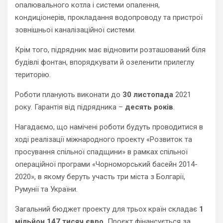
опалювального котла і системи опалення,
кондиціонерів, прокладання водопроводу та пристрої
зовнішньої каналізаційної системи.
Крім того, підрядник має відновити розташований біля
будівлі фонтан, впорядкувати й озеленити прилеглу
територію.
Роботи планують виконати до
30 листопада
2021
року. Гарантія від підрядника –
десять років
.
Нагадаємо, що намічені роботи будуть проводитися в
ході реалізації міжнародного проекту «Розвиток та
просування спільної спадщини» в рамках спільної
операційної програми «Чорноморський басейн 2014-
2020», в якому беруть участь три міста з Болгарії,
Румунії та України.
Загальний бюджет проекту для трьох країн складає
1
мільйон 147 тисяч євро.
Проєкт фінансується за