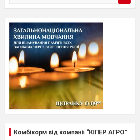
e
a
r
c
h
Комбікорм від компанії “КІПЕР АГРО”