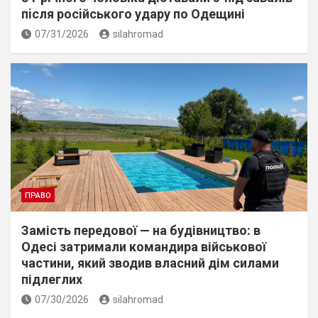
пiсля росiйського удару по Одещині
07/31/2026
silahromad
ПРАВО
Замість передової — на будівництво: в
Одесі затримали командира військової
частини, який зводив власний дім силами
підлеглих
07/30/2026
silahromad