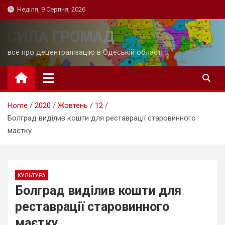
Skip
Неділя, 9 Серпня, 2026
to
content
СИЛА ГРОМАД
все про децентралізацію в Одеській області
Home
2020
Жовтень
12
Болград виділив кошти для реставрації старовинного
маєтку
КУЛЬТУРА
Болград виділив кошти для
реставрації старовинного
маєтку