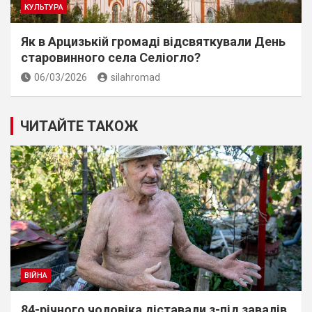
КУЛЬТУРА
Як в Арцизькій громаді відсвяткували День
старовинного села Селіогло?
06/03/2026
silahromad
ЧИТАЙТЕ ТАКОЖ
ВІЙНА
84-річного чоловіка діставали з-під завалів