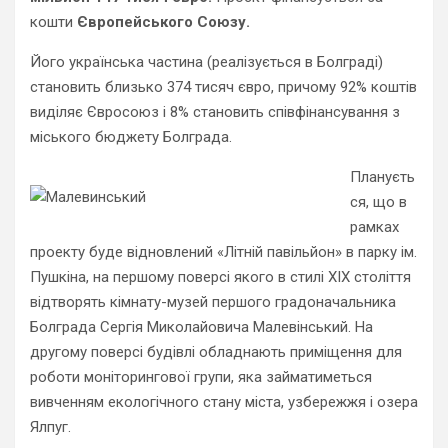
кошти
Європейського Союзу.
Його українська частина (реалізується в Болграді)
становить близько 374 тисяч євро, причому 92% коштів
виділяє Євросоюз і 8% становить співфінансування з
міського бюджету Болграда.
Плануєть
ся, що в
рамках
проекту буде відновлений «Літній павільйон» в парку ім.
Пушкіна, на першому поверсі якого в стилі XIX століття
відтворять кімнату-музей першого градоначальника
Болграда Сергія Миколайовича Малевінський. На
другому поверсі будівлі обладнають приміщення для
роботи моніторингової групи, яка займатиметься
вивченням екологічного стану міста, узбережжя і озера
Ялпуг.