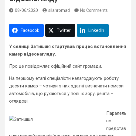
08/06/2020
silahromad
No Comments
Facebook
Twitter
LinkedIn
У селищ
і
Затишшя
стартував процес встановлення
камер відеонагляду.
Про це повідомляє офіційний сайт громади.
На першому етапі спеціалісти налагоджують роботу
десяти камер – чотири з них здатні визначати номери
автомобілів, що рухаються у полі їх зору, решта –
оглядові.
Паралель
но
представ