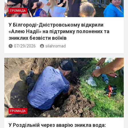
ГРОМАДА
У Білгороді-Дністровському відкрили
«Алею Надії» на підтримку полонених та
зниклих безвісти воїнів
07/29/2026
silahromad
ГРОМАДА
У Роздільній через аварію зникла вода: