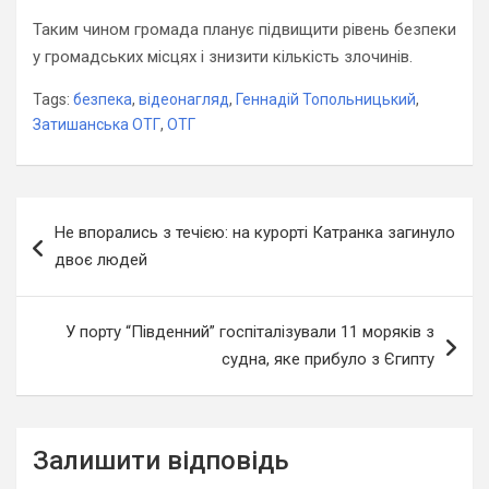
Таким чином громада планує підвищити рівень безпеки
у громадських місцях і знизити кількість злочинів.
Tags:
безпека
,
відеонагляд
,
Геннадій Топольницький
,
Затишанська ОТГ
,
ОТГ
Навігація
Не впорались з течією: на курорті Катранка загинуло
записів
двоє людей
У порту “Південний” госпіталізували 11 моряків з
судна, яке прибуло з Єгипту
Залишити відповідь