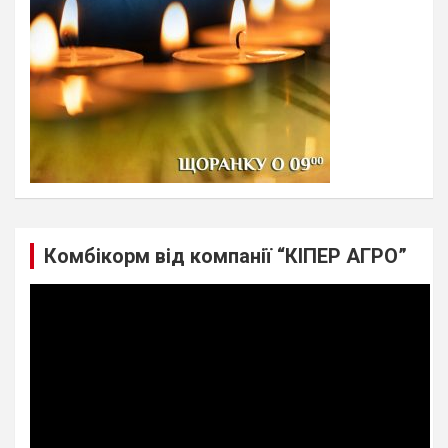
Комбікорм від компанії “КІПЕР АГРО”