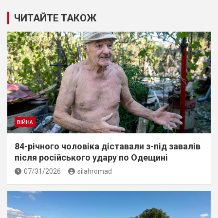
ЧИТАЙТЕ ТАКОЖ
ВІЙНА
84-річного чоловіка діставали з-під завалів
пiсля росiйського удару по Одещині
07/31/2026
silahromad