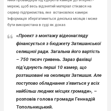
ники провайдера під
’
єднують камери до інтернет-
мережі, щоб весь відзнятий матеріал стікався на
сервер підприємства, яке встановлює камери.
Інформація зберігатиметься декілька місяців і може
бути використана в суді як доказ.
«
Проект з монтажу відеонагляду
фінансується з бюджету Затишанської
селищної ради. Загальна його
вартість
– 750 тисяч гривень. Зараз фахівці
під’єднують перші 10 камер, що
розташовані на околицях Затишшя. Але
поступово обладнання з’явиться у всіх
найбільш людних місцях громади», –
розповів голова громади
Геннадій
Топольницький.