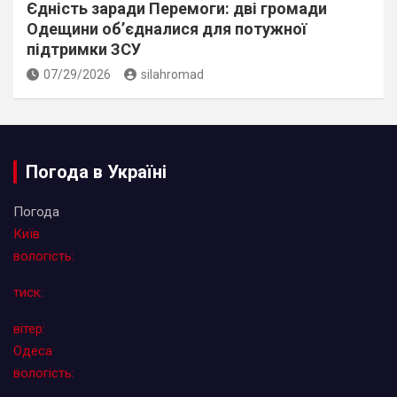
Єдність заради Перемоги: дві громади
Одещини об’єдналися для потужної
підтримки ЗСУ
07/29/2026
silahromad
Погода в Україні
Погода
Київ
вологість:
тиск:
вітер:
Одеса
вологість: