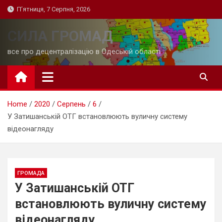
Skip
П’ятниця, 7 Серпня, 2026
to
content
СИЛА ГРОМАД
все про децентралізацію в Одеській області
Home
2020
Серпень
6
У Затишанській ОТГ встановлюють вуличну систему
відеонагляду
ГРОМАДА
У Затишанській ОТГ
встановлюють вуличну систему
відеонагляду