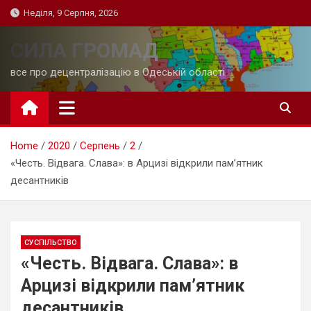
Skip
Неділя, 9 Серпня, 2026
to
content
СИЛА ГРОМАД
все про децентралізацію в Одеській області
Home
2020
Серпень
2
«Честь. Відвага. Слава»: в Арцизі відкрили пам’ятник
десантників
СУСПІЛЬСТВО
«Честь. Відвага. Слава»: в
Арцизі відкрили пам’ятник
десантників