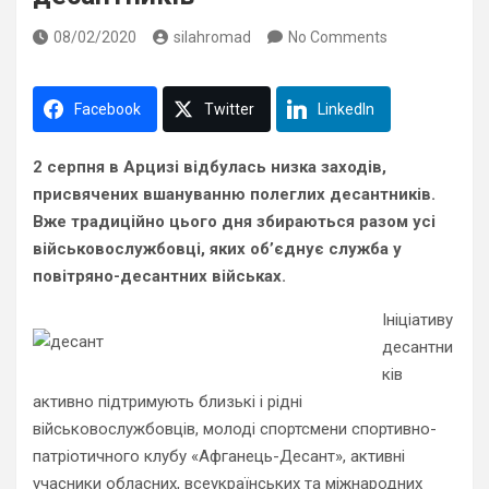
08/02/2020
silahromad
No Comments
Facebook
Twitter
LinkedIn
2 серпня в Арцизі відбулась низка заходів,
присвячених вшануванню полеглих десантників.
Вже традиційно цього дня збираються разом усі
військовослужбовці, яких об’єднує служба у
повітряно-десантних військах.
Ініціативу
десантни
ків
активно підтримують близькі і рідні
військовослужбовців, молоді спортсмени спортивно-
патріотичного клубу «Афганець-Десант», активні
учасники обласних, всеукраїнських та міжнародних