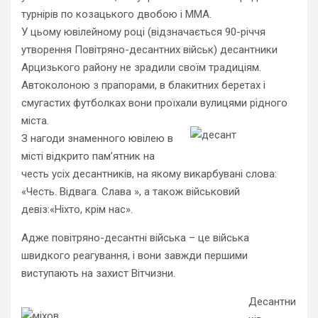
турнірів по козацького двобою і ММА.
У цьому ювілейному році (відзначається 90-річчя
утворення Повітряно-десантних військ) десантники
Арцизького району не зрадили своїм традиціям.
Автоколоною з прапорами, в блакитних беретах і
смугастих футболках вони проїхали вулицями рідного
міста.
З нагоди знаменного ювілею в
місті відкрито пам’ятник на
честь усіх десантників, на якому викарбувані слова:
«Честь. Відвага. Слава », а також військовий
девіз:«Ніхто, крім нас».
Адже повітряно-десантні війська – це війська
швидкого реагування, і вони завжди першими
виступають на захист Вітчизни.
Десантни