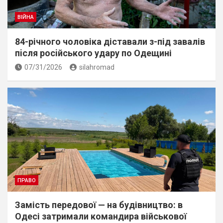
ВІЙНА
84-річного чоловіка діставали з-під завалів
пiсля росiйського удару по Одещині
07/31/2026
silahromad
ПРАВО
Замість передової — на будівництво: в
Одесі затримали командира військової