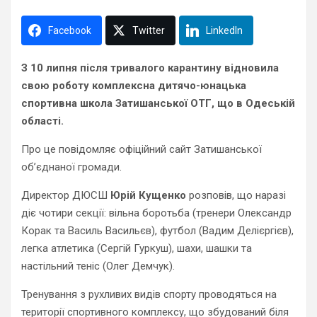
Facebook
Twitter
LinkedIn
З 10 липня після тривалого карантину
відновила
свою роботу к
омплексна дитячо-юнацька
спортивна школа Затишанської ОТГ, що в Одеській
області.
Про це повідомляє офіційний сайт Затишанської
об’єднаної громади.
Директор ДЮСШ
Юрій Кущенко
розповів, що наразі
діє чотири секції: вільна боротьба (тренери Олександр
Корак та Василь Васильєв), футбол (Вадим Делієргієв),
легка атлетика (Сергій Гуркуш), шахи, шашки та
настільний теніс (Олег Демчук).
Тренування з рухливих видів спорту проводяться на
території спортивного комплексу, що збудований біля