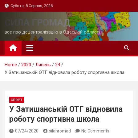
Skip
Субота, 8 Серпня, 2026
to
content
СИЛА ГРОМАД
все про децентралізацію в Одеській області
Home
2020
Липень
24
У Затишанській ОТГ відновила роботу спортивна школа
СПОРТ
У Затишанській ОТГ відновила
роботу спортивна школа
07/24/2020
silahromad
No Comments