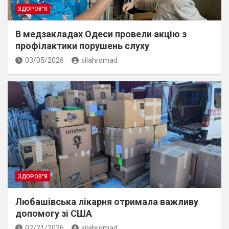
ЗДОРОВ"Я
В медзакладах Одеси провели акцію з
профілактики порушень слуху
03/05/2026
silahromad
ЗДОРОВ"Я
Любашівська лікарня отримала важливу
допомогу зі США
02/21/2026
silahromad