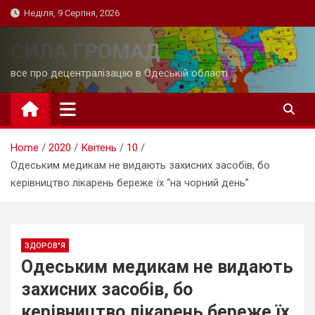
Skip
Неділя, 9 Серпня, 2026
to
content
СИЛА ГРОМАД
все про децентралізацію в Одеській області
Home
2020
Квітень
10
Одеським медикам не видають захисних засобів, бо
керівництво лікарень береже їх “на чорний день”
ЗДОРОВ"Я
Одеським медикам не видають
захисних засобів, бо
керівництво лікарень береже їх