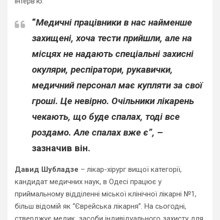
інтерв’ю.
“
Медичні працівники в нас найменше
захищені, хоча тести прийшли, але на
місцях не надають спеціальні захисні
окуляри, респіратори, рукавички,
медичний персонал має купляти за свої
гроші. Це невірно. Очільники лікарень
чекають, що буде спалах, тоді все
роздамо. Але спалах вже є”,
–
зазначив він.
Давид Шубладзе
– лікар-хірург вищої категорії,
кандидат медичних наук, в Одесі працює у
приймальному відділенні міської клінічної лікарні №1,
більш відомій як “Єврейська лікарня”. На сьогодні,
стверджує медик, засоби індивідуального захисту для