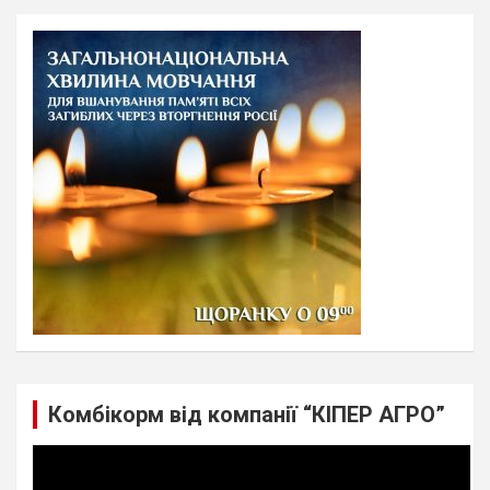
r
c
h
Комбікорм від компанії “КІПЕР АГРО”