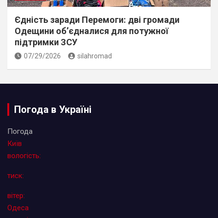
Єдність заради Перемоги: дві громади
Одещини об’єдналися для потужної
підтримки ЗСУ
07/29/2026
silahromad
Погода в Україні
Погода
Київ
вологість:
тиск:
вітер:
Одеса