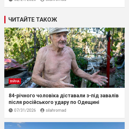
ЧИТАЙТЕ ТАКОЖ
ВІЙНА
84-річного чоловіка діставали з-під завалів
пiсля росiйського удару по Одещині
07/31/2026
silahromad