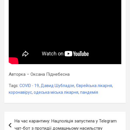
Авторка – Оксана Піднебесна
Tags:
COVID - 19
,
Давид Шубладзе
,
Єврейська лікарня
,
коронавірус
,
одеська міська лікарня
,
пандемія
Навігація
На час карантину: Нацполіція запустила у Теlegram
записів
чат-бот з протидії домашньому насильству