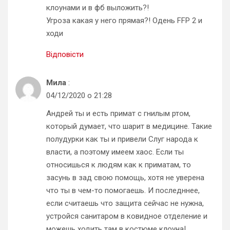
клоунами и в фб выложить?!
Угроза какая у него прямая?! Одень FFP 2 и
ходи
Відповісти
Мила
:
04/12/2020 о 21:28
Андрей ты и есть примат с гнилым ртом,
который думает, что шарит в медицине. Такие
полудурки как ты и привели Слуг народа к
власти, а поэтому имеем хаос. Если ты
относишься к людям как к приматам, то
засунь в зад свою помощь, хотя не уверена
что ты в чем-то помогаешь. И последннее,
если считаешь что защита сейчас не нужна,
устройся санитаром в ковидное отделение и
можешь ходить там в костюме клоуна!