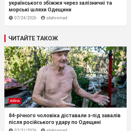
українського збіжжя через залізничні та
морські шляхи Одещини
07/24/2026
silahromad
ЧИТАЙТЕ ТАКОЖ
ВІЙНА
84-річного чоловіка діставали з-під завалів
пiсля росiйського удару по Одещині
07/31/2026
silahromad