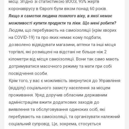
місці. Згідно зі статистикою ВООЗ, 95% жертв
коронавірусу в Європі були віком понад 60 років.
Якщо я самотня людина похилого віку, в якої немає
можливості купити продукти та ліки. Що мені робити?
Людям, що перебувають на самоізоляції (крім хворих
на COVID-19) та про яких немає кому подбати,
дозволено відвідувати магазини, аптеки та інші місця
торгівлі, які розміщені на відстані не більше ніж 2
кілометри від місця самоізоляції. Вони так само мають
дотримуватися масочного режиму та мати при собі
посвідчення особи.
Крім того, у вас є можливість звернутися до Управління
(відділу) соціального захисту населення за місцем
проживання. Уряд доручив обласним державним
адміністраціям вжити додаткових заходів до
виявлення та обслуговування одиноких осіб, які
перебувають на самоізоляції, та організувати належний
соціальний супровід. Це, зокрема, стосується