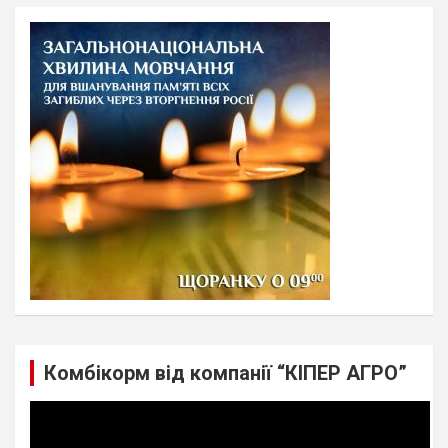
r
c
h
Комбікорм від компанії “КІПЕР АГРО”