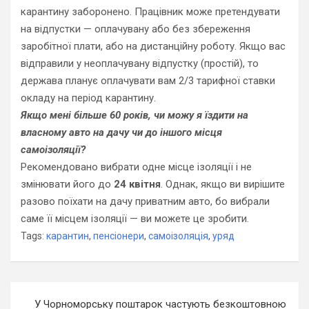
карантину заборонено. Працівник може претендувати
на відпустки — оплачувану або без збереження
заробітної плати, або на дистанційну роботу. Якщо вас
відправили у неоплачувану відпустку (простій), то
держава планує оплачувати вам 2/3 тарифної ставки
окладу на період карантину.
Якщо мені більше 60 років, чи можу я їздити на
власному авто на дачу чи до іншого місця
самоізоляції?
Рекомендовано вибрати одне місце ізоляції і не
змінювати його до
24 квітня
. Однак, якщо ви вирішите
разово поїхати на дачу приватним авто, бо вибрали
саме її місцем ізоляції — ви можете це зробити.
Tags:
карантин
,
пенсіонери
,
самоізоляція
,
уряд
Навігація
У Чорноморську поштарок частують безкоштовною