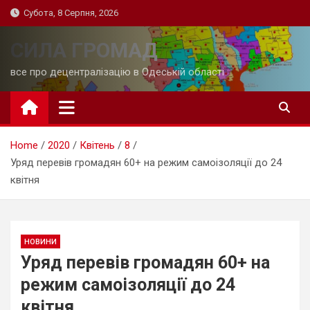
Skip
Субота, 8 Серпня, 2026
to
content
СИЛА ГРОМАД
все про децентралізацію в Одеській області
Home
2020
Квітень
8
Уряд перевів громадян 60+ на режим самоізоляції до 24
квітня
НОВИНИ
Уряд перевів громадян 60+ на
режим самоізоляції до 24
квітня