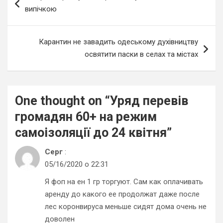
записів
випічкою
Карантин не завадить одеському духівництву
освятити паски в селах та містах
One thought on “
Уряд перевів
громадян 60+ на режим
самоізоляції до 24 квітня
”
Серг
:
05/16/2020 о 22:31
Я фоп на ен 1 гр торгуют. Сам как оплачивать
аренду до какого ее продолжат даже после
лес коронвируса меньше сидят дома очень не
доволен