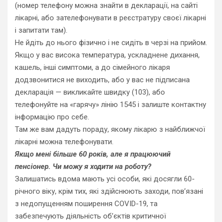
(номер телефону можна знайти в декларації, на сайті
лікарні, або зателефонувати в реєстратуру своєї лікарні
і запитати там).
Не йдіть до нього фізично і не сидіть в черзі на прийом.
Якщо у вас висока температура, ускладнене дихання,
кашель, інші симптоми, а до сімейного лікаря
додзвонитися не виходить, або у вас не підписана
декларація — викликайте швидку (103), або
телефонуйте на «гарячу» лінію 1545 і залиште контактну
інформацію про себе.
Там же вам дадуть пораду, якому лікарю з найближчої
лікарні можна телефонувати.
Якщо мені більше 60 років, але я працюючий
пенсіонер. Чи можу я ходити на роботу?
Залишатись вдома мають усі особи, які досягли 60-
річного віку, крім тих, які здійснюють заходи, пов’язані
з недопущенням поширення COVID-19, та
забезпечують діяльність об’єктів критичної