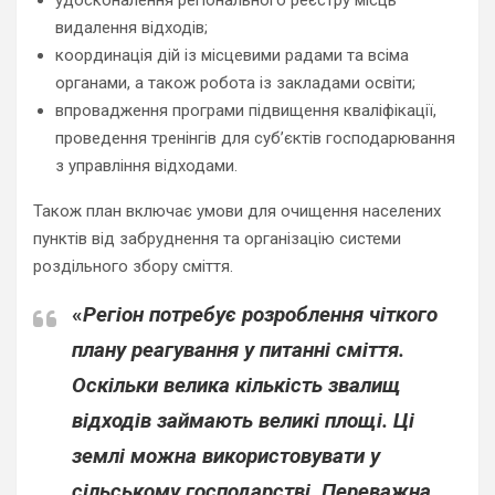
удосконалення регіонального реєстру місць
видалення відходів;
координація дій із місцевими радами та всіма
органами, а також робота із закладами освіти;
впровадження програми підвищення кваліфікації,
проведення тренінгів для суб’єктів господарювання
з управління відходами.
Також план включає умови для очищення населених
пунктів від забруднення та організацію системи
роздільного збору сміття.
«
Регіон потребує розроблення чіткого
плану реагування у питанні сміття.
Оскільки велика кількість звалищ
відходів займають великі площі. Ці
землі можна використовувати у
сільському господарстві. Переважна