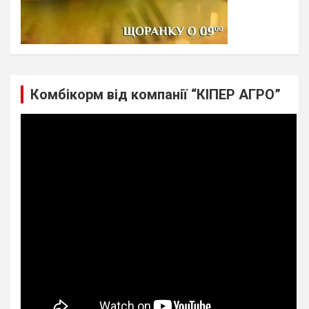
Комбікорм від компанії “КІПЕР АГРО”