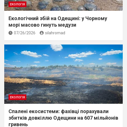
ЕКОЛОГІЯ
Екологічний збiй на Одещині: у Чорному
морі масово гинуть медузи
07/26/2026
silahromad
ЕКОЛОГІЯ
Спалені екосистеми: фахівці порахували
збитків довкіллю Одещини на 607 мільйонів
гривень