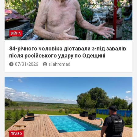
ВІЙНА
84-річного чоловіка діставали з-під завалів
пiсля росiйського удару по Одещині
07/31/2026
silahromad
ПРАВО