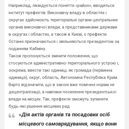
Наприклад, ліквідується поняття «район», вводиться
інститут префектів. Виконавчу владу в областях і
округах здійснюють територіальні органи центральних
органів виконавчої влади, а представниками держави
в округах і областях, а також в Києві, є префекти.
Останні призначаються і звільняються президентом за
поданням Кабміну.
Також пропонується змінити положення, що
стосуються адміністративно-територіального устрою і,
зокрема, ввести такі одиниці, як громада (первинна
одиниця), округ, область, Автономна Республіка Крим.
Варто відзначити, що в законі вже помічені норми не
децентралізації, а навпаки посилення президентської
влади на місцях. Так, префекти зможуть зупиняти
будь-які рішення місцевих рад.
«
Дія актів органів та посадових осіб
місцевого самоврядування, якщо вони