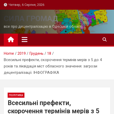
Skip
Четвер, 6 Серпня, 2026
to
content
СИЛА ГРОМАД
все про децентралізацію в Одеській області
Home
2019
Грудень
18
Всесильні префекти, скорочення термінів мерів з 5 до 4
років та ліквідація міст обласного значення: загрози
децентралізації. ІНФОГРАФІКА
ПОЛІТИКА
Всесильні префекти,
скорочення термінів мерів з 5