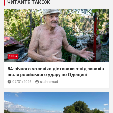
ЧИТАЙТЕ ТАКОЖ
ВІЙНА
84-річного чоловіка діставали з-під завалів
пiсля росiйського удару по Одещині
07/31/2026
silahromad