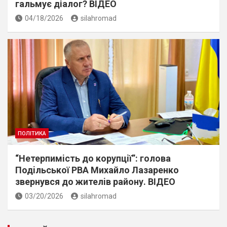
гальмує діалог? ВІДЕО
04/18/2026
silahromad
ПОЛІТИКА
“Нетерпимiсть до корупцiї”: голова
Подiльської РВА Михайло Лазаренко
звернувся до жителiв району. ВIДЕО
03/20/2026
silahromad