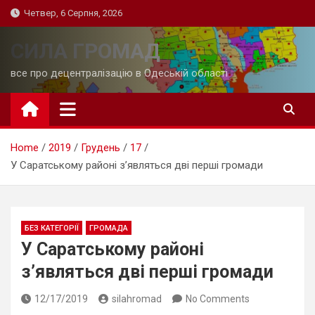
Skip
Четвер, 6 Серпня, 2026
to
content
СИЛА ГРОМАД
все про децентралізацію в Одеській області
Home
2019
Грудень
17
У Саратському районі з’являться дві перші громади
БЕЗ КАТЕГОРІЇ
ГРОМАДА
У Саратському районі
з’являться дві перші громади
12/17/2019
silahromad
No Comments