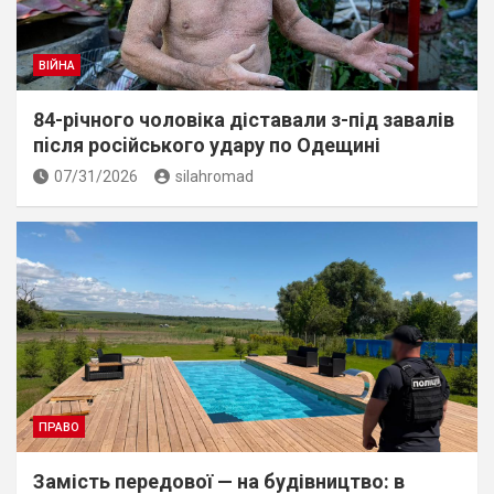
ВІЙНА
84-річного чоловіка діставали з-під завалів
пiсля росiйського удару по Одещині
07/31/2026
silahromad
ПРАВО
Замість передової — на будівництво: в