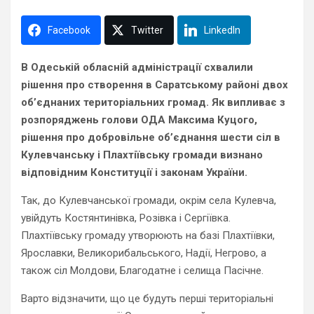
Facebook
Twitter
LinkedIn
В Одеській обласній адміністрації схвалили
рішення про створення в Саратському районі двох
об’єднаних територіальних громад. Як випливає з
розпоряджень голови ОДА Максима Куцого,
рішення про добровільне об’єднання шести сіл в
Кулевчанську і Плахтіївську громади визнано
відповідним Конституції і законам України.
Так, до Кулевчанської громади, окрім села Кулевча,
увійдуть Костянтинівка, Розівка ​​і Сергіївка.
Плахтіївську громаду утворюють на базі Плахтіївки,
Ярославки, Великорибальського, Надії, Негрово, а
також сіл Молдови, Благодатне і селища Пасічне.
Варто відзначити, що це будуть перші територіальні