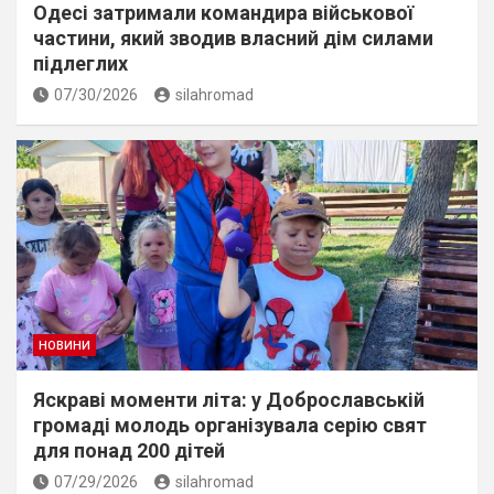
Одесі затримали командира військової
частини, який зводив власний дім силами
підлеглих
07/30/2026
silahromad
НОВИНИ
Яскраві моменти літа: у Доброславській
громаді молодь організувала серію свят
для понад 200 дітей
07/29/2026
silahromad