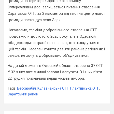
громади на території Саратського району.
Суперечливим досі залишається питання створення
Саратської ОТГ, за 2 кілометри від якої на центр нової
громади претендує село Заря.
Нагадаємо, терміни добровільного створення ОТГ
продовжили до лютого 2020 року, але в Одеській
облдержадміністрації не впевнені, що вкладуться в
цей термін. Населені пункти дев’яти районів регіону як і
раніше, не хочуть добровільно об’єднуватися.
На даний момент в Одеській області створено 37 ОТГ.
У 32 з них вже є чинні голови і депутати. В інших п’яти
22 грудня призначили перші місцеві вибори.
Tags:
Бессарабія
,
Кулевчанська ОТГ
,
Плахтіївська ОТГ
,
Саратський район