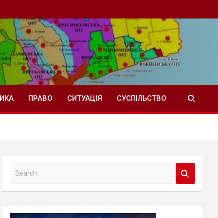
ТИКА
ПРАВО
СИТУАЦІЯ
СУСПІЛЬСТВО
S
e
a
r
c