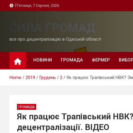
Skip
П’ятниця, 7 Серпня, 2026
to
content
СИЛА ГРОМАД
все про децентралізацію в Одеській області
НОВИНИ
ГРОМАДА
ФЕРМЕР
ВИБО
Home
2019
Грудень
2
Як працює Трапівський НВК? Змі
ГРОМАДА
Як працює Трапівський НВК?
децентралізації. ВІДЕО