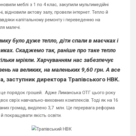
оновили меблі з 1 по 4 клас, закупили мультимедійні
чі, відновили актову залу, провели інтернет. Тепло й
завдяки капітальному ремонту і переведенню на
ля малечі.
имку було дуже тепло, діти спали в маєчках і
сиках. Скаджемо так, раніше про таке тепло
тільки мріяли. Харчуванням нас забезпечує
ень на великих, на маленьких 9,60 грн. А все
ла
, заступник директора Трапівського НВК.
 – це порядок грошей. Адже Лиманська ОТГ цього року
вох сврїх навчально-виховних комплексів. Тоді як на 16
наних громад, виділено 3,7 млн. Це перервага реформа
 й покращувати якість освіти.