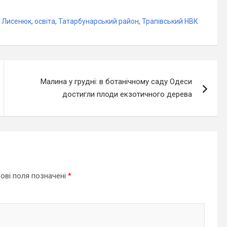
я Лисенюк
,
освіта
,
Татарбунарський район
,
Трапівський НВК
Малина у грудні: в ботанічному саду Одеси
достигли плоди екзотичного дерева
ові поля позначені
*