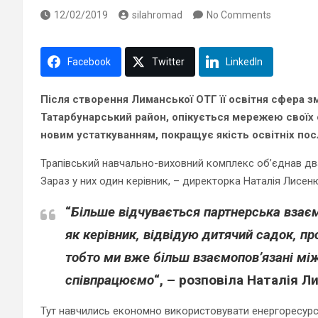
12/02/2019
silahromad
No Comments
Facebook
Twitter
LinkedIn
Після створення Лиманської ОТГ її освітня сфера з
Татарбунарський район, опікується мережею своїх о
новим устаткуванням, покращує якість освітніх пос
Трапівський навчально-виховний комплекс об’єднав два
Зараз у них один керівник, – директорка Наталія Лисен
“
Більше відчувається партнерська взаєм
як керівник, відвідую дитячий садок, пр
тобто ми вже більш взаємопов’язані між 
співпрацюємо
“, – розповіла
Наталія Л
Тут навчились економно використовувати енергоресурси