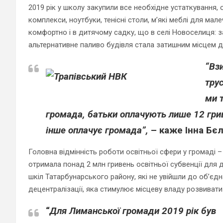
2019 рік у школу закупили все необхідне устаткування, 
комплекси, ноутбуки, тенісні столи, м’які меблі для мале
комфортно і в дитячому садку, що в селі Новоселиця: 
альтернативне паливо будівля стала затишним місцем д
“Вз
тру
ми 
громада, батьки оплачують лише 12 грив
інше оплачує громада”,
– каже
Інна Бє
Головна відмінність роботи освітньої сфери у громаді
отримала понад 2 млн гривень освітньої субвенції для д
шкіл Татарбунарського району, які не увійшли до об’єд
децентралізації, яка стимулює місцеву владу розвивати
“
Для Лиманської громади 2019 рік був