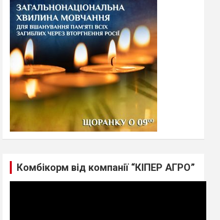
h
Комбікорм від компанії “КІПЕР АГРО”