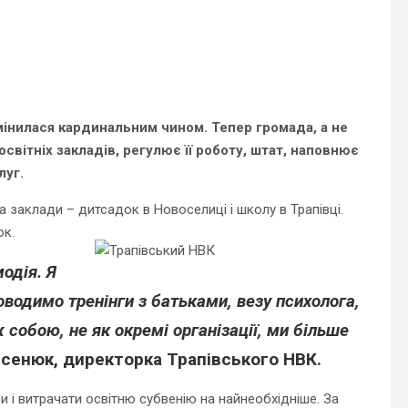
мінилася кардинальним чином. Тепер громада, а не
світніх закладів, регулює її роботу, штат, наповнює
луг.
 заклади – дитсадок в Новоселиці і школу в Трапівці.
юк.
одія. Я
оводимо тренінги з батьками, везу психолога,
собою, не як окремі організації, ми більше
исенюк
, директорка Трапівського НВК.
 і витрачати освітню субвенію на найнеобхідніше. За