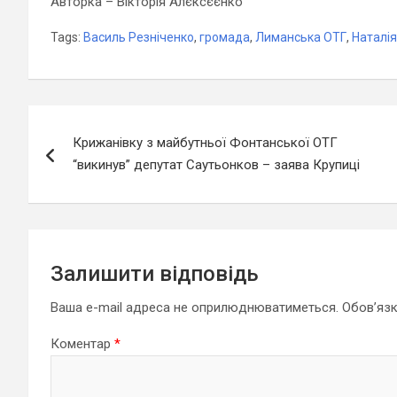
Авторка – Вікторія Алєксєєнко
Tags:
Василь Резніченко
,
громада
,
Лиманська ОТГ
,
Наталі
Навігація
Крижанівку з майбутньої Фонтанської ОТГ
записів
“викинув” депутат Саутьонков – заява Крупиці
Залишити відповідь
Ваша e-mail адреса не оприлюднюватиметься.
Обов’язк
Коментар
*