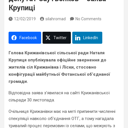
Крупиці
12/02/2019
silahromad
No Comments
Facebook
Twitter
LinkedIn
Голова Крижанівської сільської ради Наталя
Крупиця опублікувала офіційне звернення до
жителів сіл Крижанівка і Ліски, стосовно
конфігурації майбутньої Фотанської об’єднаної
громади.
Відповідна заява з’явилася на сайті Крижанівської
сільради 30 листопада.
Очільниця Крижанівки має на меті припинити численні
спекуляції навколо об’єднання ОТГ, а тому нагадала
тривалий процес перемовин із селами, що межують з