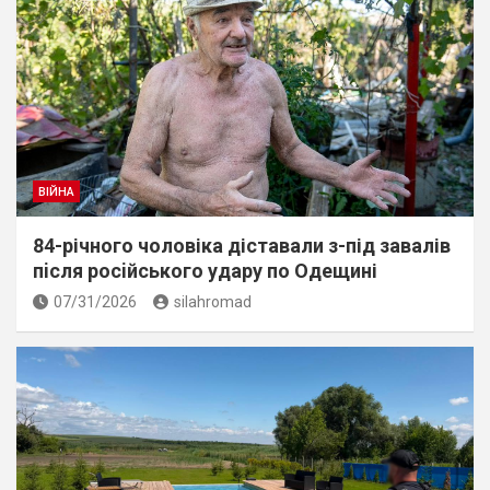
ВІЙНА
84-річного чоловіка діставали з-під завалів
пiсля росiйського удару по Одещині
07/31/2026
silahromad