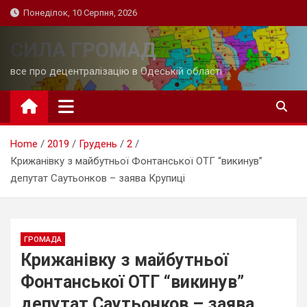
Skip
Понеділок, 10 Серпня, 2026
to
content
СИЛА ГРОМАД
все про децентралізацію в Одеській області
Home
2019
Грудень
2
Крижанівку з майбутньої Фонтанської ОТГ “викинув”
депутат Саутьонков – заява Крупиці
ГРОМАДА
Крижанівку з майбутньої
Фонтанської ОТГ “викинув”
депутат Саутьонков – заява