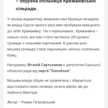
– обурена очільниця Крижанівської
сільради.
У своєму відкритому зверненні пані Крупиця нагадала,
як влада Одеси одного разу вже пробувала приєднати
до себе Крижанівку. На її переконання, Крижанівка –
сильне село, яке має стати частиною об’єднаної
громади з сильними партнерами. В даному разі,
місцева громада стала заручницею чиїхось політичних
ігрищ.
Нагадаємо,
Віталій Саутьонков
є депутатом Одеської
обласної ради від
партії “Оппоблок”.
Місцева влада обіцяє не зупинятися, і збирається
відстоювати свою позицію на всіх рівнях, аж до
Кабінету Міністрів.
Автор – Роман Петровський