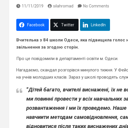
11/11/2019
silahromad
No Comments
Facebook
Twitter
LinkedIn
Вчителька з 84 школи Одеси, яка підвищила голос н
звільнення за згодою сторін.
Про це повідомили в департаменті освіти м. Одеси.
Нагадаємо, скандал розгорівся минулого тижня. У Фейсб
на учнів молодших класів. Зараз у школі проводять сл
“
Дітей багато, вчителі виснажені, їх не 
ми повинні провести у всіх навчальних з
розвантаження і ми їх проведемо. Наше з
навчиити методам самовідновлення, сам
відновитися після таких виснажених днів