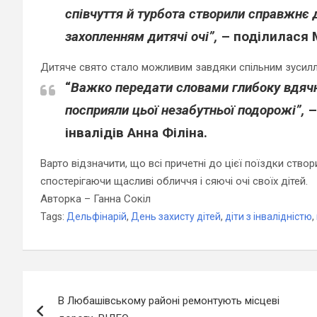
співчуття й турбота створили справжнє д
захопленням дитячі очі”,
– поділилася 
Дитяче свято стало можливим завдяки спільним зусилл
“
Важко передати словами глибоку вдячні
посприяли цьої незабутньої подорожі”,
–
інвалідів Анна Філіна.
Варто відзначити, що всі причетні до цієї поїздки створи
спостерігаючи щасливі обличчя і сяючі очі своїх дітей.
Авторка – Ганна Сокіл
Tags:
Дельфінарій
,
День захисту дітей
,
діти з інвалідністю
,
Навігація
В Любашівському районі ремонтують місцеві
записів