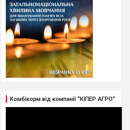
h
Комбікорм від компанії “КІПЕР АГРО”