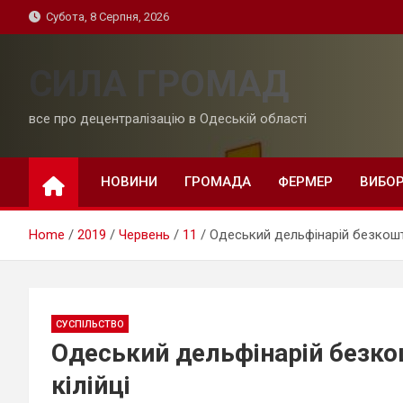
Skip
Субота, 8 Серпня, 2026
to
content
СИЛА ГРОМАД
все про децентралізацію в Одеській області
НОВИНИ
ГРОМАДА
ФЕРМЕР
ВИБО
Home
2019
Червень
11
Одеський дельфінарій безкошто
СУСПІЛЬСТВО
Одеський дельфінарій безко
кілійці