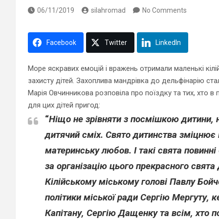
06/11/2019
silahromad
No Comments
Facebook
Twitter
LinkedIn
Море яскравих емоцій і вражень отримали маленькі кі
захисту дітей. Захоплива мандрівка до дельфінарію с
Марія Овчинникова розповіла про поїздку та тих, хто в
для цих дітей пригод:
“
Ніщо не зрівняти з посмішкою дитини, 
дитячий сміх. Свято дитинства зміцнює в
материнську любов. І такі свята повинні
за організацію цього прекрасного свят
Кілійському міському голові Павлу Бойче
політики міської ради Сергію Мергуту, 
Капітану, Сергію Дащенку та всім, хто п