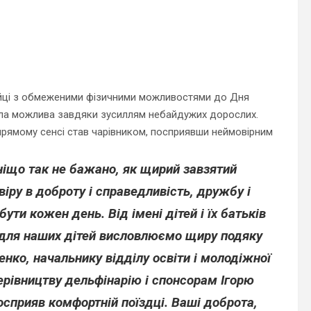
лійці з обмеженими фізичними можливостями до Дня
тала можлива завдяки зусиллям небайдужих дорослих.
 прямому сенсі став чарівником, посприявши неймовірним
ніщо так не бажано, як щирий завзятий
іру в доброту і справедливість, дружбу і
 бути кожен день.
Від імені дітей і їх батьків
а для наших дітей висловлюємо щиру подяку
нко, начальнику відділу освіти і молодіжної
керівництву дельфінарію і спонсорам Ігорю
осприяв комфортній поїздці. Ваші доброта,