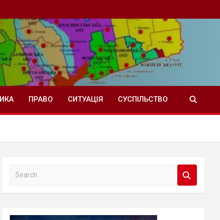
ТИКА
ПРАВО
СИТУАЦІЯ
СУСПІЛЬСТВО
S
e
a
r
c