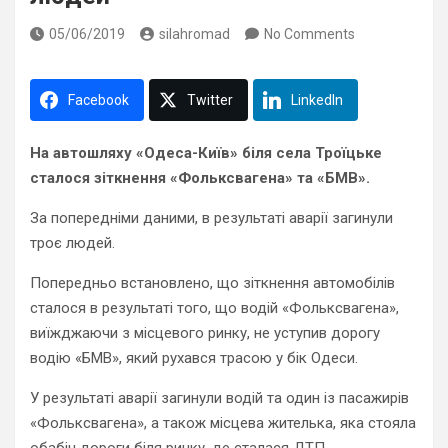
05/06/2019
silahromad
No Comments
Facebook
Twitter
LinkedIn
На автошляху «Одеса-Київ» біля села Троїцьке
сталося зіткнення «Фольксвагена» та «БМВ».
За попередніми даними, в результаті аварії загинули
троє людей.
Попередньо встановлено, що зіткнення автомобілів
сталося в результаті того, що водій «Фольксвагена»,
виїжджаючи з місцевого ринку, не уступив дорогу
водію «БМВ», який рухався трасою у бік Одеси.
У результаті аварії загинули водій та один із пасажирів
«Фольксвагена», а також місцева жителька, яка стояла