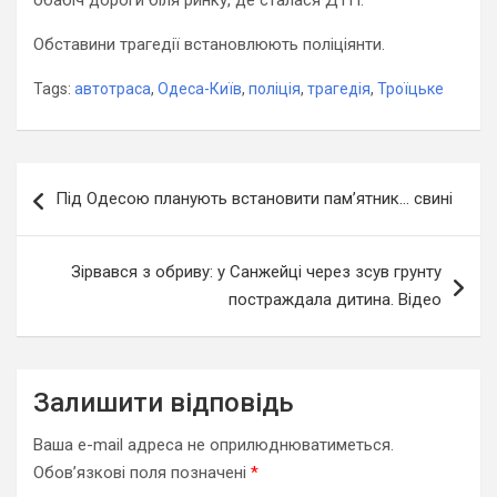
обабіч дороги біля ринку, де сталася ДТП.
Обставини трагедії встановлюють поліціянти.
Tags:
автотраса
,
Одеса-Київ
,
поліція
,
трагедія
,
Троїцьке
Навігація
Під Одесою планують встановити пам’ятник… свині
записів
Зірвався з обриву: у Санжейці через зсув грунту
постраждала дитина. Відео
Залишити відповідь
Ваша e-mail адреса не оприлюднюватиметься.
Обов’язкові поля позначені
*