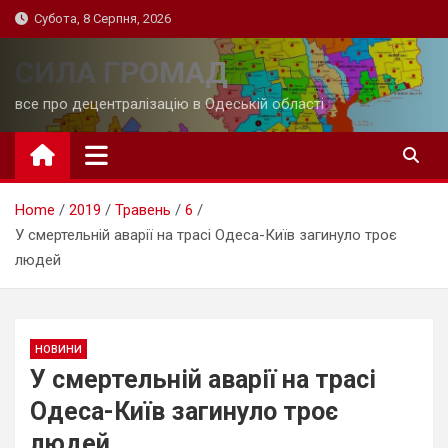
Skip
Субота, 8 Серпня, 2026
to
content
СИЛА ГРОМАД
все про децентралізацію в Одеській області
Home
2019
Травень
6
У смертельній аварії на трасі Одеса-Київ загинуло троє
людей
НОВИНИ
У смертельній аварії на трасі
Одеса-Київ загинуло троє
людей