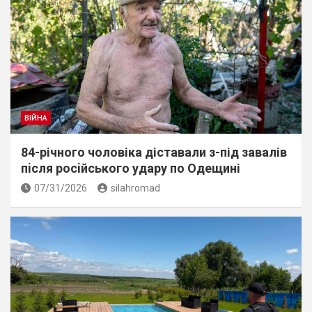
ВІЙНА
84-річного чоловіка діставали з-під завалів
пiсля росiйського удару по Одещині
07/31/2026
silahromad