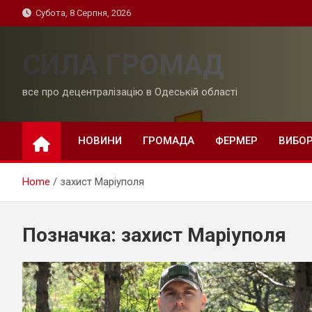
Skip
Субота, 8 Серпня, 2026
to
content
СИЛА ГРОМАД
все про децентралізацію в Одеській області
НОВИНИ
ГРОМАДА
ФЕРМЕР
ВИБО
Home
захист Маріуполя
Позначка:
захист Маріуполя