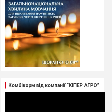
h
Комбікорм від компанії “КІПЕР АГРО”