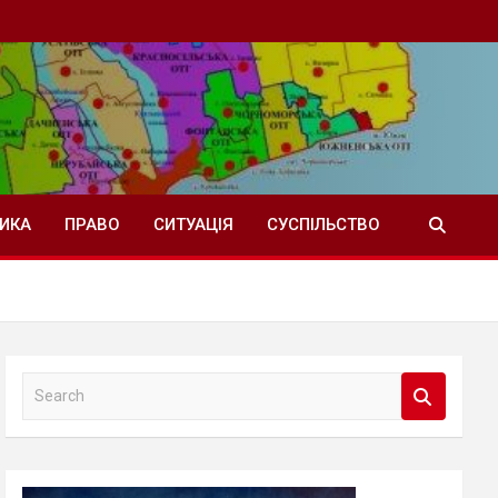
ТИКА
ПРАВО
СИТУАЦІЯ
СУСПІЛЬСТВО
S
e
a
r
c