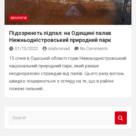
ЕКОЛОГІЯ
Підозрюють підпал: на Одещині палав
Нижньодністровський природний парк
01/15/2022
silahromad
No Comments
15 січня в Одеській області горів Нижньодністровський
національний природний парк, який раніше
неодноразово страждав від паліїв. Цього разу вогонь
швидко поширюється з огляду на те, що в районі
пожежі сильний…
S
e
a