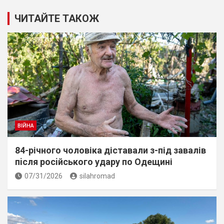
ЧИТАЙТЕ ТАКОЖ
ВІЙНА
84-річного чоловіка діставали з-під завалів
пiсля росiйського удару по Одещині
07/31/2026
silahromad