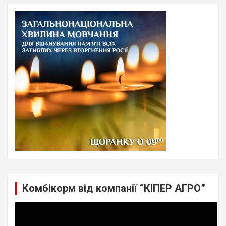
r
c
h
Комбікорм від компанії “КІПЕР АГРО”