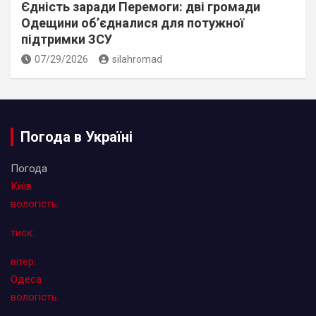
Єдність заради Перемоги: дві громади
Одещини об’єдналися для потужної
підтримки ЗСУ
07/29/2026
silahromad
Погода в Україні
Погода
Київ
вологість:
тиск:
вітер:
Одеса
вологість: