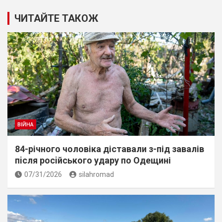
ЧИТАЙТЕ ТАКОЖ
ВІЙНА
84-річного чоловіка діставали з-під завалів
пiсля росiйського удару по Одещині
07/31/2026
silahromad