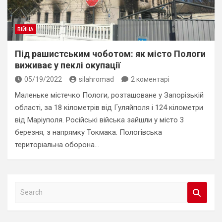
ВІЙНА
Під рашистським чоботом: як місто Пологи
виживає у пеклі окупації
05/19/2022
silahromad
2 коментарі
Маленьке містечко Пологи, розташоване у Запорізькій
області, за 18 кілометрів від Гуляйполя і 124 кілометри
від Маріуполя. Російські війська зайшли у місто 3
березня, з напрямку Токмака. Пологівська
територіальна оборона…
S
e
a