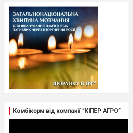
r
c
h
Комбікорм від компанії “КІПЕР АГРО”