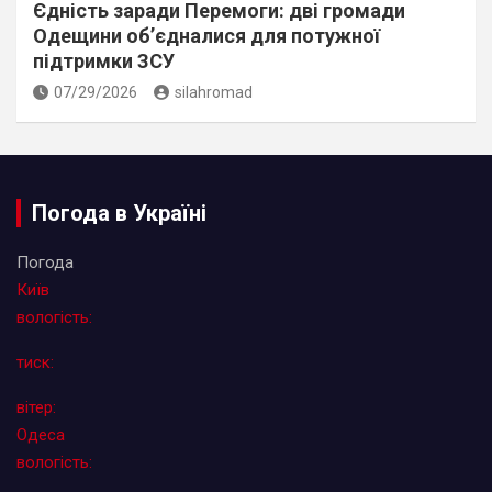
Єдність заради Перемоги: дві громади
Одещини об’єдналися для потужної
підтримки ЗСУ
07/29/2026
silahromad
Погода в Україні
Погода
Київ
вологість:
тиск:
вітер:
Одеса
вологість: