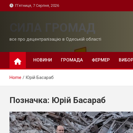
Skip
П’ятниця, 7 Серпня, 2026
to
content
СИЛА ГРОМАД
все про децентралізацію в Одеській області
НОВИНИ
ГРОМАДА
ФЕРМЕР
ВИБО
Home
Юрій Басараб
Позначка:
Юрій Басараб