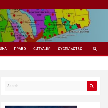
ТИКА
ПРАВО
СИТУАЦІЯ
СУСПІЛЬСТВО
S
e
a
r
c