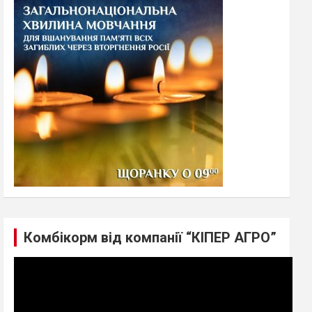
h
Комбікорм від компанії “КІПЕР АГРО”