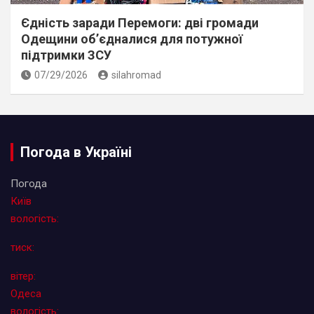
Єдність заради Перемоги: дві громади
Одещини об’єдналися для потужної
підтримки ЗСУ
07/29/2026
silahromad
Погода в Україні
Погода
Київ
вологість:
тиск:
вітер:
Одеса
вологість: