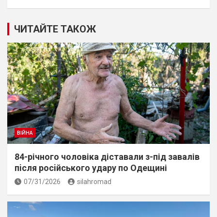
ЧИТАЙТЕ ТАКОЖ
ВІЙНА
84-річного чоловіка діставали з-під завалів
пiсля росiйського удару по Одещині
07/31/2026
silahromad