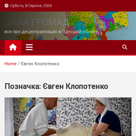
Skip
Субота, 8 Серпня, 2026
to
content
СИЛА ГРОМАД
все про децентралізацію в Одеській області
Home
Євген Клопотенко
Позначка:
Євген Клопотенко