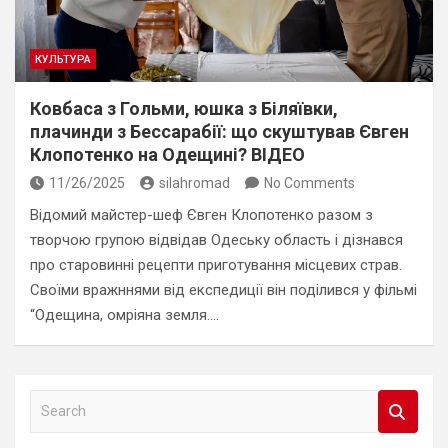
КУЛЬТУРА
Ковбаса з Гольми, юшка з Біляївки,
плачинди з Бессарабії: що скуштував Євген
Клопотенко на Одещині? ВІДЕО
11/26/2025
silahromad
No Comments
Відомий майстер-шеф Євген Клопотенко разом з
творчою групою відвідав Одеську область і дізнався
про старовинні рецепти приготування місцевих страв.
Своїми вражннями від експедиції він поділився у фільмі
“Одещина, омріяна земля.…
S
e