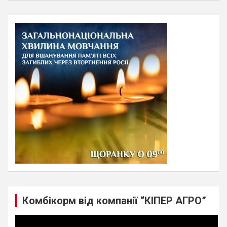
a
r
c
h
Комбікорм від компанії “КІПЕР АГРО”