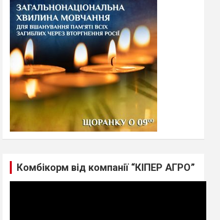
h
Комбікорм від компанії “КІПЕР АГРО”