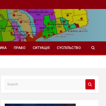
ТИКА
ПРАВО
СИТУАЦІЯ
СУСПІЛЬСТВО
S
e
a
r
c