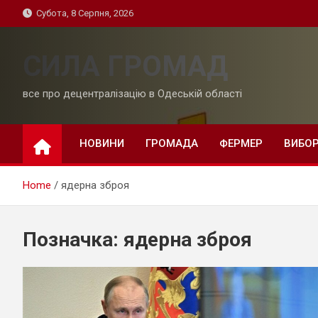
Skip
Субота, 8 Серпня, 2026
to
content
СИЛА ГРОМАД
все про децентралізацію в Одеській області
НОВИНИ
ГРОМАДА
ФЕРМЕР
ВИБО
Home
ядерна зброя
Позначка:
ядерна зброя