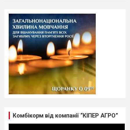
a
r
c
h
Комбікорм від компанії “КІПЕР АГРО”