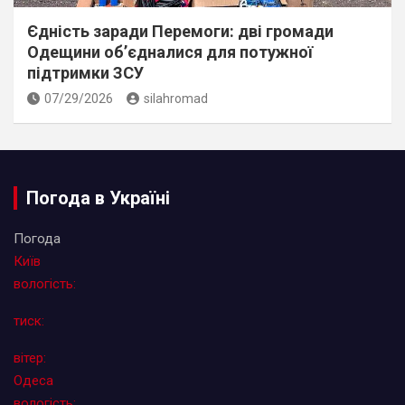
Єдність заради Перемоги: дві громади
Одещини об’єдналися для потужної
підтримки ЗСУ
07/29/2026
silahromad
Погода в Україні
Погода
Київ
вологість:
тиск:
вітер:
Одеса
вологість: