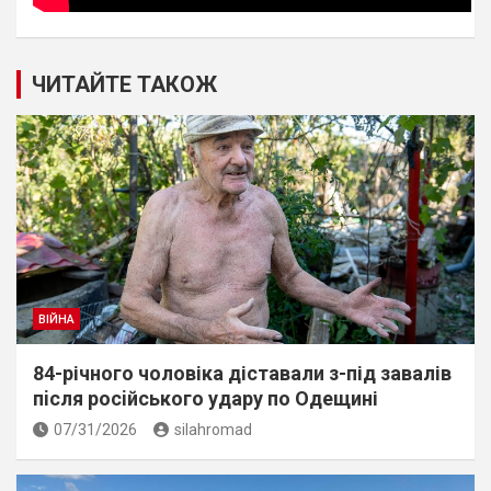
ЧИТАЙТЕ ТАКОЖ
ВІЙНА
84-річного чоловіка діставали з-під завалів
пiсля росiйського удару по Одещині
07/31/2026
silahromad