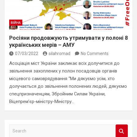
ВІЙНА
Росіяни продовжують утримувати у полоні 8
українських мерів – АМУ
07/03/2022
silahromad
No Comments
Асоціація міст України закликає всіх долучитися до
звільнення захоплених у полон посадовців органів
місцевого самоврядування “Ми дякуємо усім, хто
долучається до звільнення полонених людей, дякуємо
спецпризначенцям, Збройним Силам України,
Віцепрем’єр-міністру-Міністру…
S
e