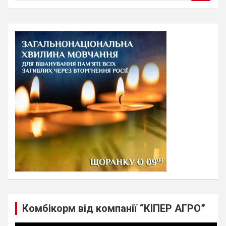
a
r
c
h
Комбікорм від компанії “КІПЕР АГРО”