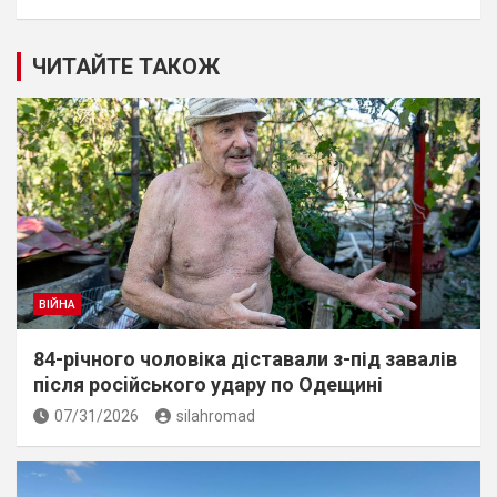
ЧИТАЙТЕ ТАКОЖ
ВІЙНА
84-річного чоловіка діставали з-під завалів
пiсля росiйського удару по Одещині
07/31/2026
silahromad