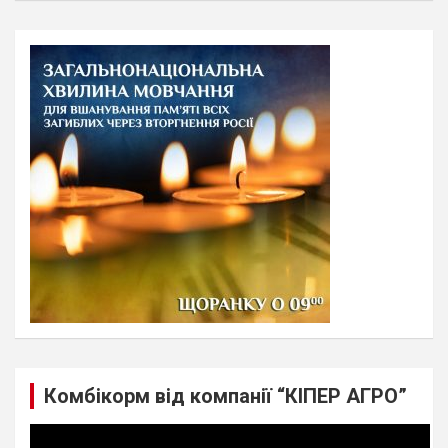
a
r
c
h
Комбікорм від компанії “КІПЕР АГРО”