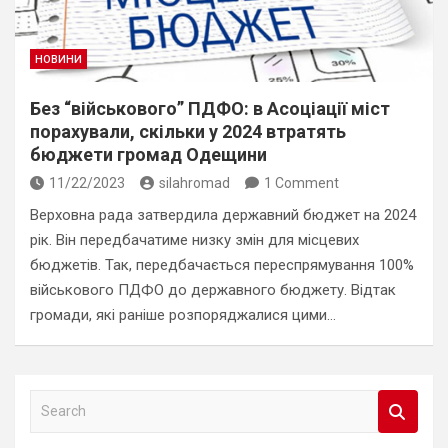
НОВИНИ
Без “військового” ПДФО: в Асоціації міст
порахували, скільки у 2024 втратять
бюджети громад Одещини
11/22/2023
silahromad
1 Comment
Верховна рада затвердила державний бюджет на 2024
рік. Він передбачатиме низку змін для місцевих
бюджетів. Так, передбачається переспрямування 100%
військового ПДФО до державного бюджету. Відтак
громади, які раніше розпоряджалися цими…
S
e