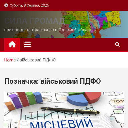
Skip
Субота, 8 Серпня, 2026
to
content
СИЛА ГРОМАД
все про децентралізацію в Одеській області
Home
військовий ПДФО
Позначка:
військовий ПДФО