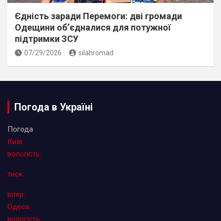
Єдність заради Перемоги: дві громади
Одещини об’єдналися для потужної
підтримки ЗСУ
07/29/2026
silahromad
Погода в Україні
Погода
Київ
вологість:
тиск:
вітер:
Одеса
вологість: