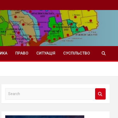
ТИКА
ПРАВО
СИТУАЦІЯ
СУСПІЛЬСТВО
S
e
a
r
c