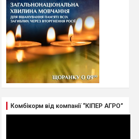
h
Комбікорм від компанії “КІПЕР АГРО”