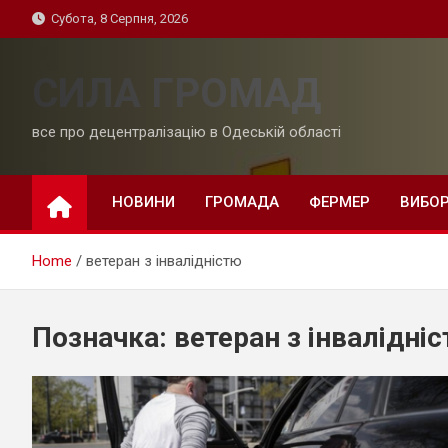
Skip
Субота, 8 Серпня, 2026
to
content
СИЛА ГРОМАД
все про децентралізацію в Одеській області
НОВИНИ
ГРОМАДА
ФЕРМЕР
ВИБО
Home
ветеран з інвалідністю
Позначка:
ветеран з інвалідні