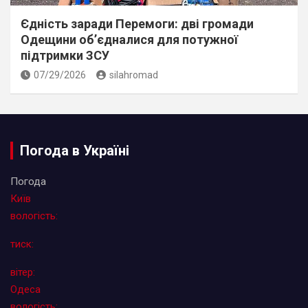
Єдність заради Перемоги: дві громади
Одещини об’єдналися для потужної
підтримки ЗСУ
07/29/2026
silahromad
Погода в Україні
Погода
Київ
вологість:
тиск:
вітер:
Одеса
вологість: