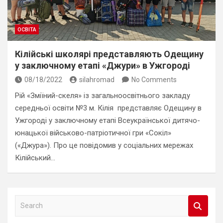
ОСВІТА
Кілійські школярі представляють Одещину
у заключному етапі «Джури» в Ужгороді
08/18/2022
silahromad
No Comments
Рій «Зміїний-скеля» із загальноосвітнього закладу
середньої освіти №3 м. Кілія представляє Одещину в
Ужгороді у заключному етапі Всеукраїнської дитячо-
юнацької військово-патріотичної гри «Сокіл»
(«Джура»). Про це повідомив у соціальних мережах
Кілійський…
S
e