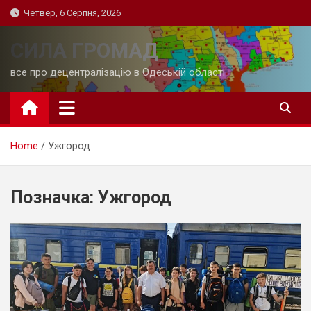
Skip
Четвер, 6 Серпня, 2026
to
content
СИЛА ГРОМАД
все про децентралізацію в Одеській області
Home
Ужгород
Позначка:
Ужгород