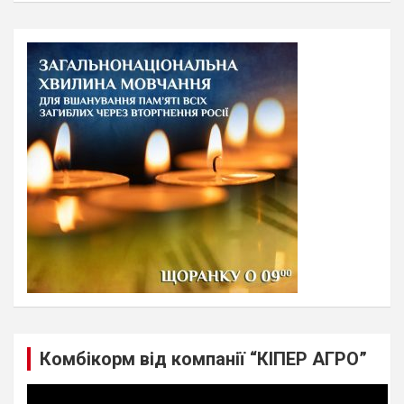
a
r
c
h
Комбікорм від компанії “КІПЕР АГРО”