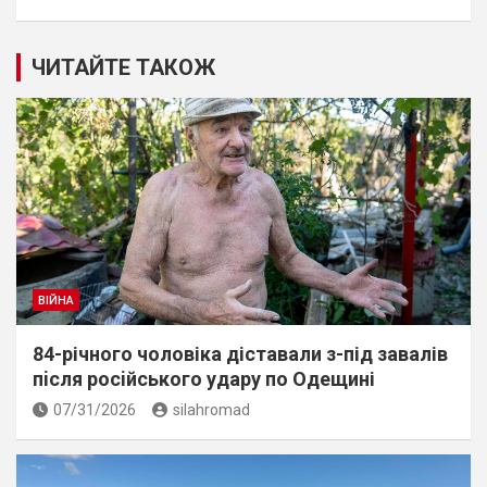
ЧИТАЙТЕ ТАКОЖ
ВІЙНА
84-річного чоловіка діставали з-під завалів
пiсля росiйського удару по Одещині
07/31/2026
silahromad