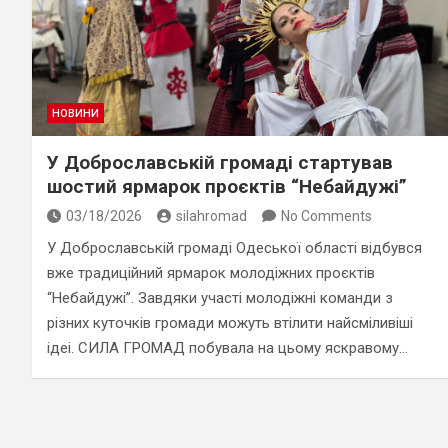
НОВИНИ
У Доброславській громаді стартував
шостий ярмарок проєктів “Небайдужі”
03/18/2026
silahromad
No Comments
У Доброславській громаді Одеської області відбувся
вже традиційний ярмарок молодіжних проєктів
“Небайдужі”. Завдяки участі молодіжні команди з
різних куточків громади можуть втілити найсміливіші
ідеі. СИЛА ГРОМАД побувала на цьому яскравому…