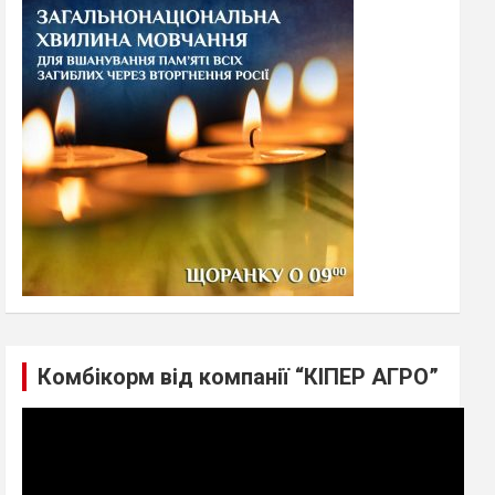
h
Комбікорм від компанії “КІПЕР АГРО”