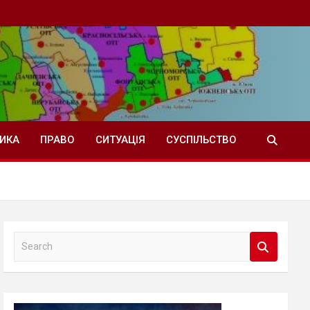
ТИКА
ПРАВО
СИТУАЦІЯ
СУСПІЛЬСТВО
S
e
a
r
c