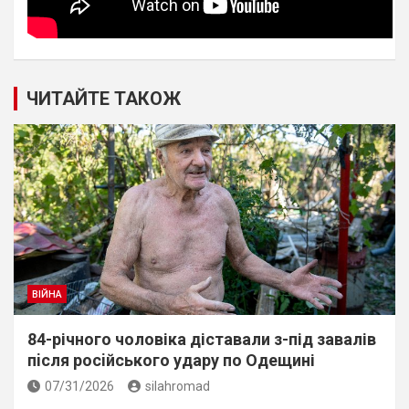
ЧИТАЙТЕ ТАКОЖ
ВІЙНА
84-річного чоловіка діставали з-під завалів
пiсля росiйського удару по Одещині
07/31/2026
silahromad