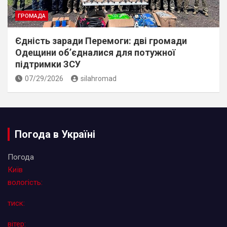
ГРОМАДА
Єдність заради Перемоги: дві громади
Одещини об’єдналися для потужної
підтримки ЗСУ
07/29/2026
silahromad
Погода в Україні
Погода
Київ
вологість:
тиск:
вітер: