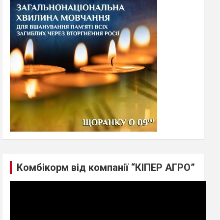
h
Комбікорм від компанії “КІПЕР АГРО”