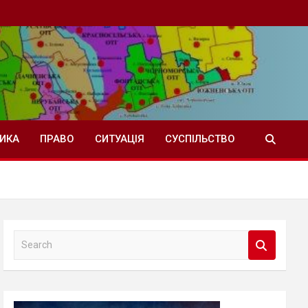
ТИКА
ПРАВО
СИТУАЦІЯ
СУСПІЛЬСТВО
S
e
a
r
c