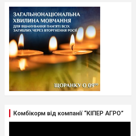
r
c
h
Комбікорм від компанії “КІПЕР АГРО”