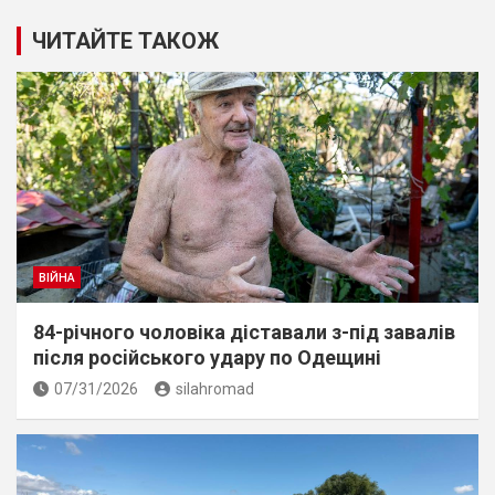
ЧИТАЙТЕ ТАКОЖ
ВІЙНА
84-річного чоловіка діставали з-під завалів
пiсля росiйського удару по Одещині
07/31/2026
silahromad