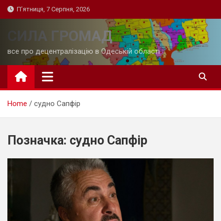
Skip
П’ятниця, 7 Серпня, 2026
to
content
СИЛА ГРОМАД
все про децентралізацію в Одеській області
Home
судно Сапфір
Позначка:
судно Сапфір