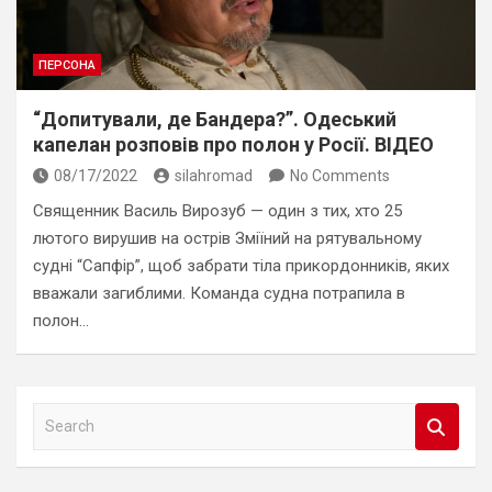
ПЕРСОНА
“Допитували, де Бандера?”. Одеський
капелан розповів про полон у Росії. ВІДЕО
08/17/2022
silahromad
No Comments
Священник Василь Вирозуб — один з тих, хто 25
лютого вирушив на острів Зміїний на рятувальному
судні “Сапфір”, щоб забрати тіла прикордонників, яких
вважали загиблими. Команда судна потрапила в
полон…
S
e
a