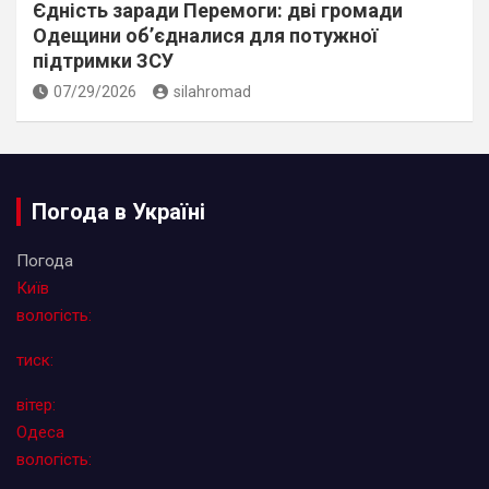
Єдність заради Перемоги: дві громади
Одещини об’єдналися для потужної
підтримки ЗСУ
07/29/2026
silahromad
Погода в Україні
Погода
Київ
вологість:
тиск:
вітер:
Одеса
вологість: