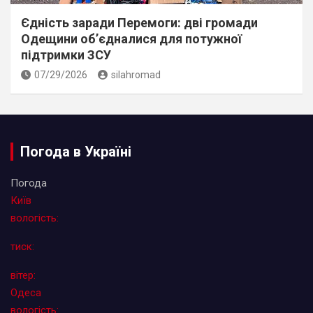
Єдність заради Перемоги: дві громади
Одещини об’єдналися для потужної
підтримки ЗСУ
07/29/2026
silahromad
Погода в Україні
Погода
Київ
вологість:
тиск:
вітер:
Одеса
вологість: