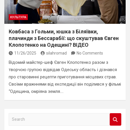
КУЛЬТУРА
Ковбаса з Гольми, юшка з Біляївки,
плачинди з Бессарабії: що скуштував Євген
Клопотенко на Одещині? ВІДЕО
11/26/2025
silahromad
No Comments
Відомий майстер-шеф Євген Клопотенко разом з
творчою групою відвідав Одеську область і дізнався
про старовинні рецепти приготування місцевих страв.
Своїми вражннями від експедиції він поділився у фільмі
“Одещина, омріяна земля.…
S
e