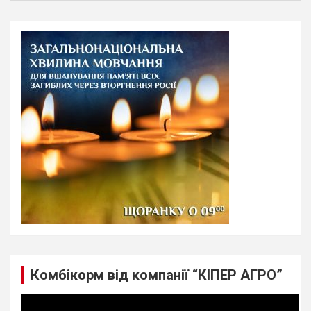
a
r
c
h
Комбікорм від компанії “КІПЕР АГРО”