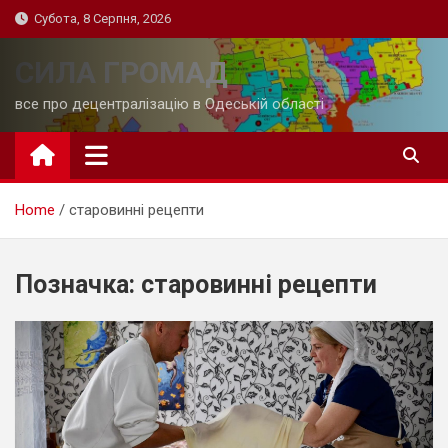
Skip
Субота, 8 Серпня, 2026
to
content
СИЛА ГРОМАД
все про децентралізацію в Одеській області
Home
старовинні рецепти
Позначка:
старовинні рецепти