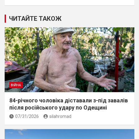
ЧИТАЙТЕ ТАКОЖ
ВІЙНА
84-річного чоловіка діставали з-під завалів
пiсля росiйського удару по Одещині
07/31/2026
silahromad